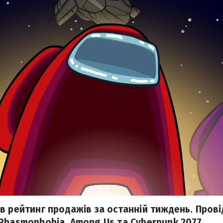
 рейтинг продажів за останній тиждень. Провід
Phasmophobia, Among Us та Cyberpunk 2077.