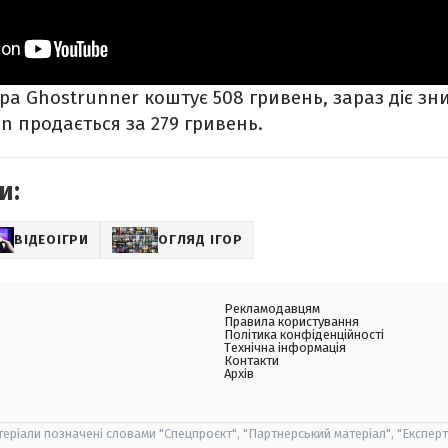
гра Ghostrunner коштує 508 гривень, зараз діє зн
n продається за 279 гривень.
и:
ВІДЕОІГРИ
ОГЛЯД ІГОР
Рекламодавцям
Правила користування
Політика конфіденційності
Технічна інформація
Контакти
Архів
теріали позначені словами "Спецпроєкт", "Партнерський матеріал", "Експерт