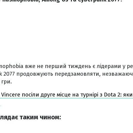
mophobia вже не перший тиждень є лідерами у р
nk 2077 продовжують передзамовляти, незважаючи
 гри.
 Vincere посіли друге місце на турнірі з Dota 2: я
і
глядає таким чином: