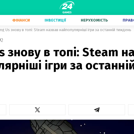
ФІНАНСИ
ІНВЕСТИЦІЇ
НЕРУХОМІСТЬ
ПРАВ
g Us знову в топі: Steam назвав найпопулярніші ігри за останній тиждень
2
 знову в топі: Steam н
ярніші ігри за останні