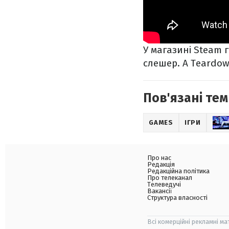
У магазині Steam 
слешер. А Teardow
Пов'язані тем
GAMES
ІГРИ
Про нас
Редакція
Редакційна політика
Про телеканал
Телеведучі
Вакансії
Структура власності
Всі комерційні рекламні ма