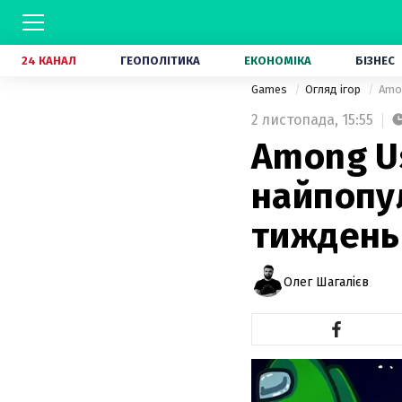
24 КАНАЛ
ГЕОПОЛІТИКА
ЕКОНОМІКА
БІЗНЕС
Games
Огляд ігор
Amon
2 листопада,
15:55
Among Us
найпопул
тиждень
Олег Шагалієв