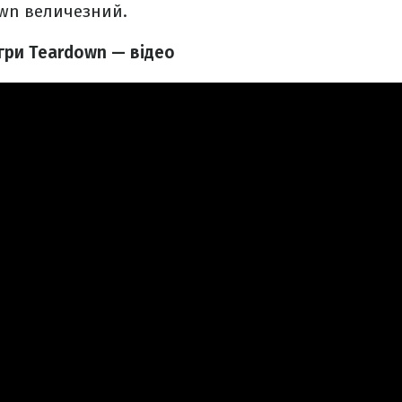
own величезний.
гри Teardown — відео