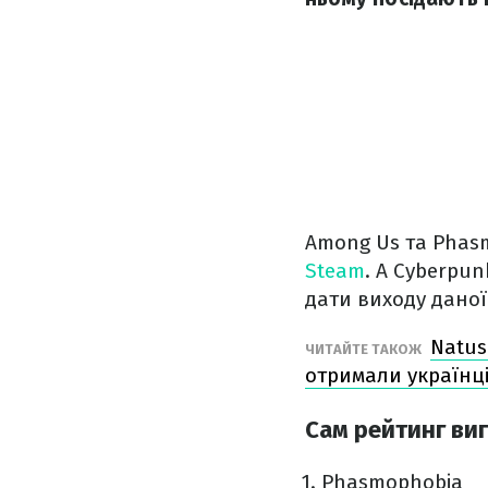
Among Us та Phas
Steam
. А Cyberpu
дати виходу даної
Natus
ЧИТАЙТЕ ТАКОЖ
отримали українц
Сам рейтинг ви
Phasmophobia