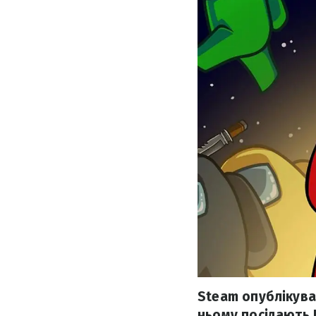
Steam опублікував
ньому посідають 