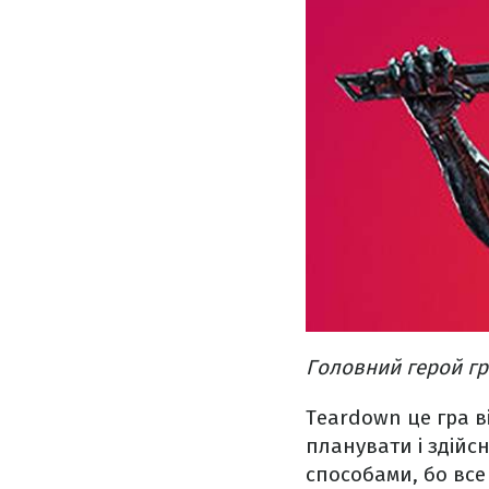
Головний герой гри
Teardown це гра ві
планувати і здій
способами, бо все 