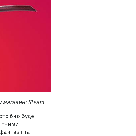
у магазині Steam
потрібно буде
нітними
фантазії та