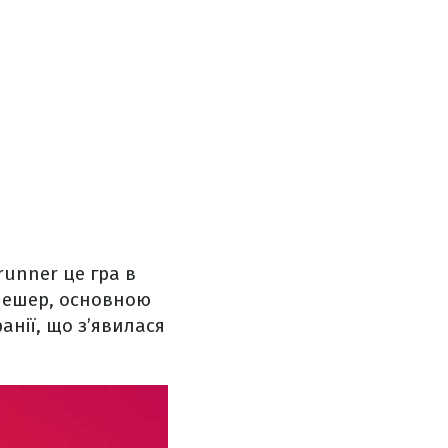
runner це гра в
 слешер, основною
анії, що з’явилася