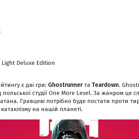
s
t
 Light Deluxe Edition
йтингу є дві гри:
Ghostrunner
та
Teardown
. Ghost
ід польської студії One More Level. За жанром це
катана. Гравцеві потрібно буде постати проти тир
 катаклізму на нашій планеті.