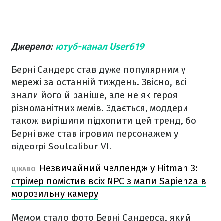
Джерело:
ютуб-канал User619
Берні Сандерс став дуже популярним у
мережі за останній тиждень. Звісно, всі
знали його й раніше, але не як героя
різноманітних мемів. Здається, моддери
також вирішили підхопити цей тренд, бо
Берні вже став ігровим персонажем у
відеогрі Soulcalibur VI.
Незвичайний челлендж у Hitman 3:
ЦІКАВО
стрімер помістив всіх NPC з мапи Sapienza в
морозильну камеру
Мемом стало фото Берні Сандерса, який