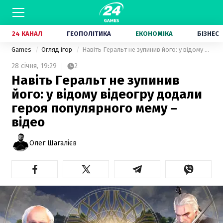
24 КАНАЛ
ГЕОПОЛІТИКА
ЕКОНОМІКА
БІЗНЕС
Games
Огляд ігор
Навіть Геральт не зупинив його: у відому відеогру додали героя популярного мему – відео
28 січня,
19:29
2
Навіть Геральт не зупинив
його: у відому відеогру додали
героя популярного мему –
відео
Олег Шагалієв