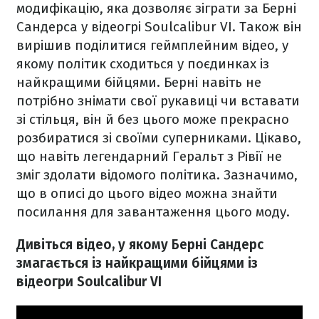
модифікацію, яка дозволяє зіграти за Берні
Сандерса у відеогрі Soulcalibur VI. Також він
вирішив поділитися геймплейним відео, у
якому політик сходиться у поєдинках із
найкращими бійцями. Берні навіть не
потрібно знімати свої рукавиці чи вставати
зі стільця, він й без цього може прекрасно
розбиратися зі своїми суперниками. Цікаво,
що навіть легендарний Геральт з Рівії не
зміг здолати відомого політика. Зазначимо,
що в описі до цього відео можна знайти
посилання для завантаження цього моду.
Дивіться відео, у якому Берні Сандерс
змагається із найкращими бійцями із
відеогри Soulcalibur VI