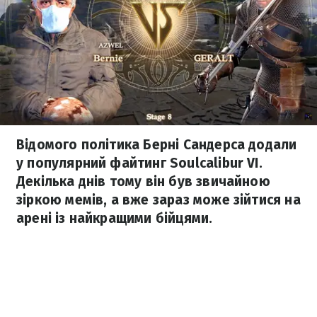
Відомого політика Берні Сандерса додали
у популярний файтинг Soulcalibur VI.
Декілька днів тому він був звичайною
зіркою мемів, а вже зараз може зійтися на
арені із найкращими бійцями.