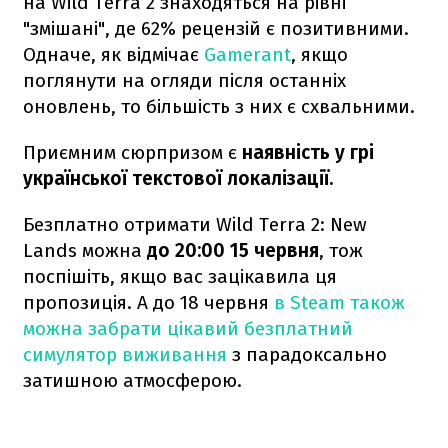
на Wild Terra 2 знаходяться на рівні
"змішані", де 62% рецензій є позитивними.
Одначе, як відмічає
Gamerant
, якщо
поглянути на огляди після останніх
оновлень, то більшість з них є схвальними.
Приємним сюрпризом є
наявність у грі
української текстової локалізації.
Безплатно отримати Wild Terra 2: New
Lands можна
до 20:00 15 червня
, тож
поспішіть, якщо вас зацікавила ця
пропозиція. А до 18 червня
в Steam також
можна забрати цікавий безплатний
симулятор виживання
з парадоксально
затишною атмосферою.