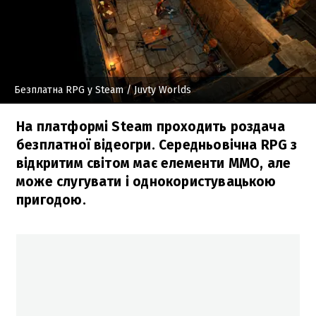
Безплатна RPG у Steam
/ Juvty Worlds
На платформі Steam проходить роздача
безплатної відеогри. Середньовічна RPG з
відкритим світом має елементи MMO, але
може слугувати і однокористувацькою
пригодою.