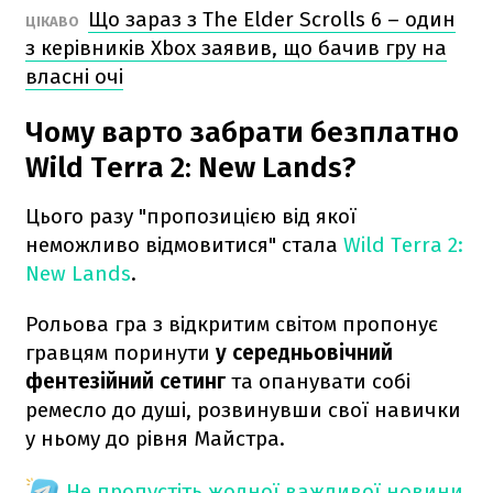
Що зараз з The Elder Scrolls 6 – один
ЦІКАВО
з керівників Xbox заявив, що бачив гру на
власні очі
Чому варто забрати безплатно
Wild Terra 2: New Lands?
Цього разу "пропозицією від якої
неможливо відмовитися" стала
Wild Terra 2:
New Lands
.
Рольова гра з відкритим світом пропонує
гравцям поринути
у середньовічний
фентезійний сетинг
та опанувати собі
ремесло до душі, розвинувши свої навички
у ньому до рівня Майстра.
Не пропустіть жодної важливої новини