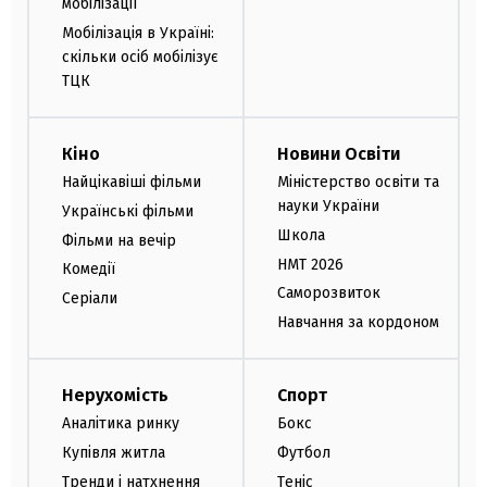
мобілізації
Мобілізація в Україні:
скільки осіб мобілізує
ТЦК
Кіно
Новини Освіти
Найцікавіші фільми
Міністерство освіти та
науки України
Українські фільми
Школа
Фільми на вечір
НМТ 2026
Комедії
Саморозвиток
Серіали
Навчання за кордоном
Нерухомість
Спорт
Аналітика ринку
Бокс
Купівля житла
Футбол
Тренди і натхнення
Теніс