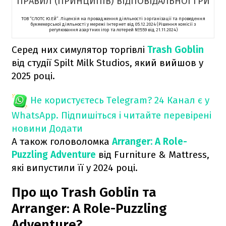
ПРАВИЛ (ПРИНЦИПІВ) ВІДПОВІДАЛЬНОЇ ГРИ
ТОВ “СЛОТС Ю.ЕЙ”. Ліцензія на провадження діяльності з організації та проведення
букмекерської діяльності у мережі Інтернет від 05.12.2024 (Рішення комісії з
регулювання азартних ігор та лотерей №559 від 21.11.2024)
Серед них симулятор торгівлі
Trash Goblin
від студії Spilt Milk Studios, який вийшов у
2025 році.
Не користуєтесь Telegram?
24 Канал є у
WhatsApp. Підпишіться і читайте перевірені
новини
Додати
А також головоломка
Arranger: A Role-
Puzzling Adventure
від Furniture & Mattress,
які випустили її у 2024 році.
Про що Trash Goblin та
Arranger: A Role-Puzzling
Adventure?