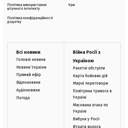
Політика використання
Ігри
штучного інтелекту
Політика конфіденційності
додатку
Всі новини
Війна Росії з
Головні новини
Україною
Новини України
Ракетні обстріли
Прямий ефір
Карта бойових дій
Відеоновини
Мирні переговори
Аудіоновини
Повітряна тривога в
Україні
Погода
Масована атака по
Україні
Вибухи у Росії
Втрати ворога