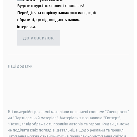
Будьте в курсі всіх новин і оновлень!
Перейдіть на сторінку наших розсилок, щоб
обрати ті, що відповідають вашим
інтересам.
ДО РОЗСИЛОК
Наші додатки:
android
apple
smart tv
samsung smart tv
Всі комерційні рекламні матеріали позначені словами "Спецпроєкт"
чи "Партнерський матеріал". Матеріали з позначкою "Експерт",
"Позиція" відображають позицію авторів та героїв. Редакція може
не поділяти їхніх поглядів. Детальніше щодо реклами та правил
цитування можна ознайомитись в правилах користування сайтом.