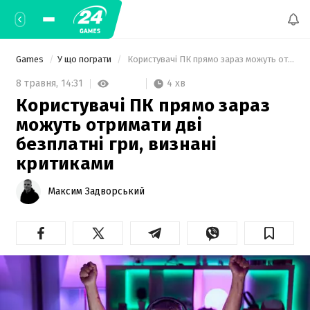
Games
У що пограти
 Користувачі ПК прямо зараз можуть отримати дві безплатні гри, визнані критиками 
4 хв
8 травня,
14:31
Користувачі ПК прямо зараз
можуть отримати дві
безплатні гри, визнані
критиками
Максим Задворський