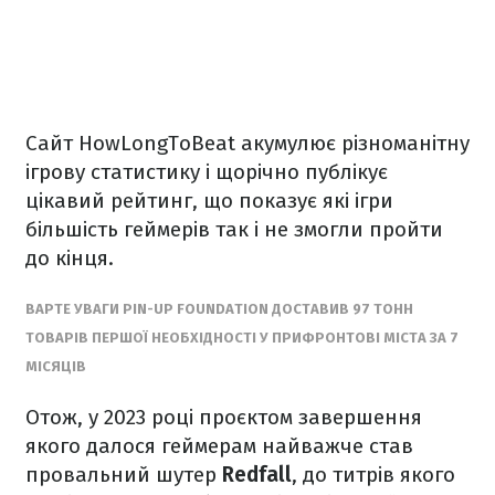
Сайт HowLongToBeat акумулює різноманітну
ігрову статистику і щорічно публікує
цікавий рейтинг, що показує які ігри
більшість геймерів так і не змогли пройти
до кінця.
ВАРТЕ УВАГИ PIN-UP FOUNDATION ДОСТАВИВ 97 ТОНН
ТОВАРІВ ПЕРШОЇ НЕОБХІДНОСТІ У ПРИФРОНТОВІ МІСТА ЗА 7
МІСЯЦІВ
Отож, у 2023 році проєктом завершення
якого далося геймерам найважче став
провальний шутер
Redfall
, до титрів якого