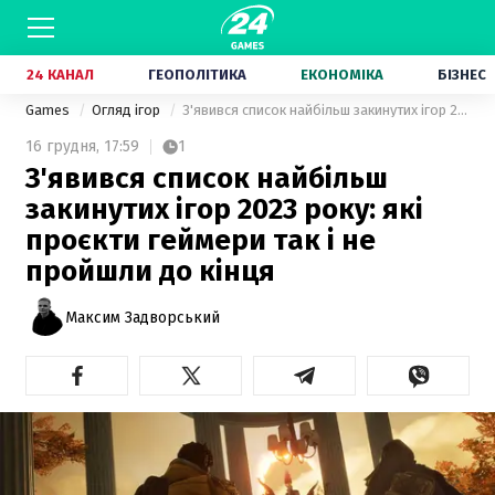
24 КАНАЛ
ГЕОПОЛІТИКА
ЕКОНОМІКА
БІЗНЕС
Games
Огляд ігор
З'явився список найбільш закинутих ігор 2023 року: які проєкти геймери так і не пройшли до кінця
16 грудня,
17:59
1
З'явився список найбільш
закинутих ігор 2023 року: які
проєкти геймери так і не
пройшли до кінця
Максим Задворський