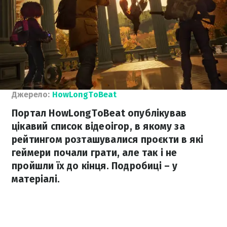
Джерело:
HowLongToBeat
Портал HowLongToBeat опублікував
цікавий список відеоігор, в якому за
рейтингом розташувалися проєкти в які
геймери почали грати, але так і не
пройшли їх до кінця. Подробиці – у
матеріалі.