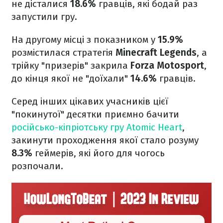
не дісталися
18.6%
гравців, які бодай раз
запустили гру.
На другому місці з показником у
15.9%
розмістилася стратегія
Minecraft Legends
, а
трійку "призерів" закрила
Forza Motosport
,
до кінця якої не "доїхали"
14.6%
гравців.
Серед інших цікавих учасників цієї
"покинутої" десятки приємно бачити
російсько-кіпріотську гру Atomic Heart
,
закинути проходження якої стало розуму
8.3%
геймерів, які його для чогось
розпочали.