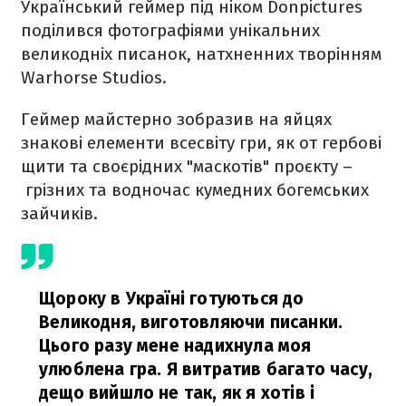
Український геймер під ніком Donpictures
поділився фотографіями унікальних
великодніх писанок, натхненних творінням
Warhorse Studios.
Геймер майстерно зобразив на яйцях
знакові елементи всесвіту гри, як от гербові
щити та своєрідних "маскотів" проєкту –
грізних та водночас кумедних богемських
зайчиків.
Щороку в Україні готуються до
Великодня, виготовляючи писанки.
Цього разу мене надихнула моя
улюблена гра. Я витратив багато часу,
дещо вийшло не так, як я хотів і