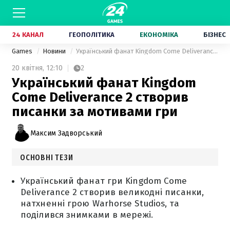
24 КАНАЛ
ГЕОПОЛІТИКА
ЕКОНОМІКА
БІЗНЕС
Games
Новини
Український фанат Kingdom Come Deliverance 2 створив писанки за мотивами гри
20 квітня,
12:10
2
Український фанат Kingdom
Come Deliverance 2 створив
писанки за мотивами гри
Максим Задворський
ОСНОВНІ ТЕЗИ
Український фанат гри Kingdom Come
Deliverance 2 створив великодні писанки,
натхненні грою Warhorse Studios, та
поділився знимками в мережі.