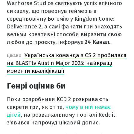
Warhorse Studios святкують успіх епічного
сиквелу, що повернув геймерів в
середньовічну Богемію у Kingdom Come:
Deliverance 2, а самі фанати гри знаходять
вельми креативні способи виразити свою
любов до проєкту, інформує
24 Канал.
Українська команда з CS 2 пробилася
ЦІКАВО
на BLASTtv Austin Major 2025: найкращі
моменти кваліфікації
Генрі оцінив би
Поки розробники KCD 2 розкривають
секрети гри, як от те,
чому в ній немає
дітей
, на розважальному порталі Reddit
з'явився напрочуд цікавий допис.