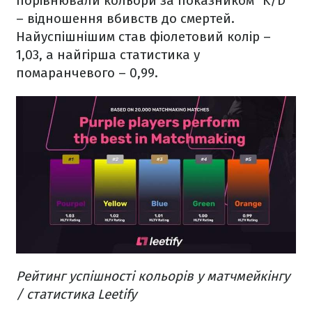
порівнювали кольори за показником "K/D"
– відношення вбивств до смертей.
Найуспішнішим став фіолетовий колір –
1,03, а найгірша статистика у
помаранчевого – 0,99.
Рейтинг успішності кольорів у матчмейкінгу
/ статистика Leetify