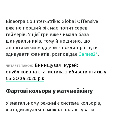
Відеогра Counter-Strike: Global Offensive
вже не перший рік має попит серед
геймерів. У цієї гри вже чимала база
шанувальників, тому й не дивно, що
аналітики чи моддери завжди прагнуть
здивувати фанатів,
розповідає
Games24
.
Винищувачі курей:
ЧИТАЙТЕ ТАКОЖ
опублікована статистика з вбивств птахів у
CS:GO за 2020 рік
Фартові кольори у матчмейкінгу
У змагальному режимі є система кольорів,
які індивідуально можна налаштувати