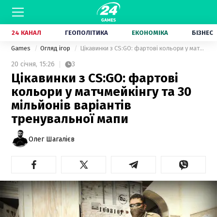
24 КАНАЛ
ГЕОПОЛІТИКА
ЕКОНОМІКА
БІЗНЕС
Games
Огляд ігор
Цікавинки з CS:GO: фартові кольори у матчмейкінгу та 30 мільйонів варіантів тренувальної мапи
20 січня,
15:26
3
Цікавинки з CS:GO: фартові
кольори у матчмейкінгу та 30
мільйонів варіантів
тренувальної мапи
Олег Шагалієв