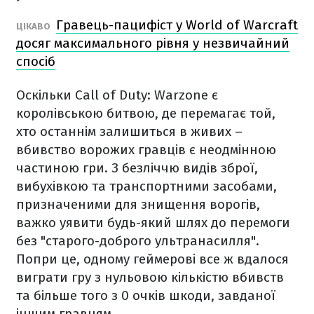
Гравець-пацифіст у World of Warcraft
ЦІКАВО
досяг максимального рівня у незвичайний
спосіб
Оскільки Call of Duty: Warzone є
королівською битвою, де перемагає той,
хто останнім залишиться в живих –
вбивство ворожих гравців є неодмінною
частиною гри. З безліччю видів зброї,
вибухівкою та транспортними засобами,
призначеними для знищення ворогів,
важко уявити будь-який шлях до перемоги
без "старого-доброго ультранасилля".
Попри це, одному геймерові все ж вдалося
виграти гру з нульовою кількістю вбивств
та більше того з 0 очків шкоди, завданої
іншим гравцям.