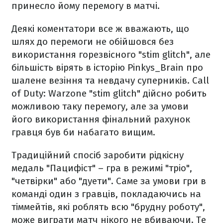
принесло йому перемогу в матчі.
Деякі коментатори все ж вважають, що
шлях до перемоги не обійшовся без
використання горезвісного "stim glitch", але
більшість вірять в історію Pinkys_Brain про
шалене везіння та невдачу суперників. Call
of Duty: Warzone "stim glitch" дійсно робить
можливою таку перемогу, але за умови
його використання фінальний рахунок
гравця був би набагато вищим.
Традиційний спосіб заробити рідкісну
медаль "Пацифіст" – гра в режимі "тріо",
"четвірки" або "дуети". Саме за умови гри в
команді один з гравців, покладаючись на
тіммейтів, які роблять всю "брудну роботу",
може виграти матч нікого не вбиваючи. Те