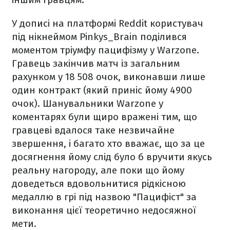
У дописі на платформі Reddit користувач
під нікнеймом Pinkys_Brain поділився
моментом тріумфу пацифізму у Warzone.
Гравець закінчив матч із загальним
рахунком у 18 508 очок, виконавши лише
один контракт (який приніс йому 4900
очок). Шанувальники Warzone у
коментарях були щиро вражені тим, що
гравцеві вдалося таке незвичайне
звершення, і багато хто вважає, що за це
досягнення йому слід було б вручити якусь
реальну нагороду, але поки що йому
доведеться вдовольнитися рідкісною
медаллю в грі під назвою "Пацифіст" за
виконання цієї теоретично недосяжної
мети.