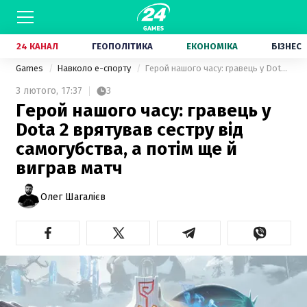
24 КАНАЛ
ГЕОПОЛІТИКА
ЕКОНОМІКА
БІЗНЕС
Games
Навколо е-спорту
Герой нашого часу: гравець у Dota 2 врятував сестру від самогубства, а потім ще й виграв матч
3 лютого,
17:37
3
Герой нашого часу: гравець у
Dota 2 врятував сестру від
самогубства, а потім ще й
виграв матч
Олег Шагалієв