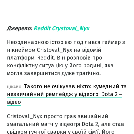
Джерело:
Reddit Crystoval_Nyx
Неординарною історією поділився геймер з
нікнеймом Cristoval_Nyx на відомій
платформі Reddit. Він розповів про
конфліктну ситуацію у його родині, яка
могла завершитися дуже трагічно.
Такого не очікував ніхто: кумедний та
ЦІКАВО
незвичайний ремпейдж у відеогрі Dota 2 –
відео
Cristoval_Nyx просто грав звичайний
змагальний матч у відеогрі Dota 2, але став
свідком гучної сварки у своїй сім'ї. Його