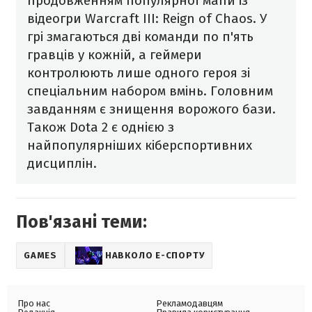
продовженням популярної мапи із
відеогри Warcraft III: Reign of Chaos. У
грі змагаються дві команди по п'ять
гравців у кожній, а геймери
контролюють лише одного героя зі
спеціальним набором вмінь. Головним
завданням є знищення ворожого бази.
Також Dota 2 є однією з
найпопулярніших кіберспортивних
дисциплін.
Пов'язані теми:
GAMES
НАВКОЛО Е-СПОРТУ
Про нас
Рекламодавцям