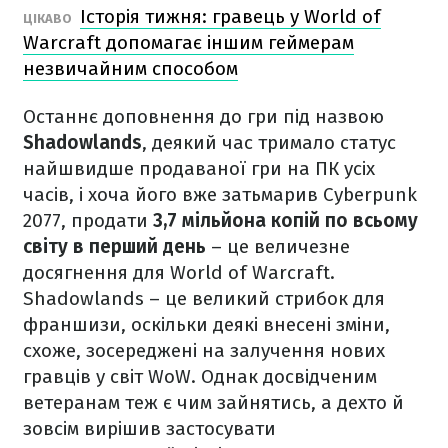
Історія тижня: гравець у World of
ЦІКАВО
Warcraft допомагає іншим геймерам
незвичайним способом
Останнє доповнення до гри під назвою
Shadowlands
, деякий час тримало статус
найшвидше продаваної гри на ПК усіх
часів, і хоча його вже затьмарив Cyberpunk
2077, продати
3,7 мільйона копій по всьому
світу в перший день
– це величезне
досягнення для World of Warcraft.
Shadowlands – це великий стрибок для
франшизи, оскільки деякі внесені зміни,
схоже, зосереджені на залучення нових
гравців у світ WoW. Однак досвідченим
ветеранам теж є чим зайнятись, а дехто й
зовсім вирішив застосувати