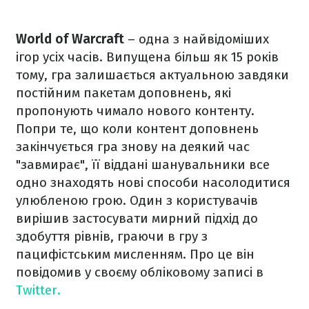
World of Warcraft
– одна з найвідоміших
ігор усіх часів. Випущена більш як 15 років
тому, гра залишається актуальною завдяки
постійним пакетам доповнень, які
пропонують чимало нового контенту.
Попри те, що коли контент доповнень
закінчується гра знову на деякий час
"завмирає", її віддані шанувальники все
одно знаходять нові способи насолодитися
улюбленою грою. Один з користувачів
вирішив застосувати мирний підхід до
здобуття рівнів, граючи в гру з
пацифістським мисленням. Про це він
повідомив у своєму обліковому записі в
Twitter.