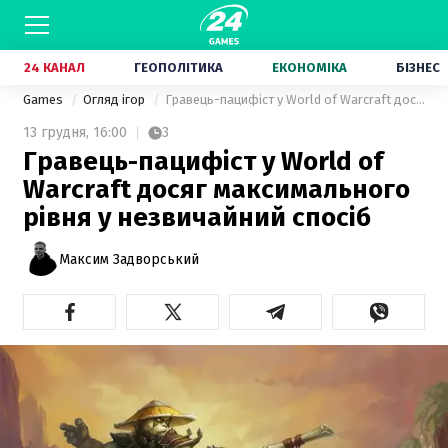
24 КАНАЛ
ГЕОПОЛІТИКА
ЕКОНОМІКА
БІЗНЕС
Games
Огляд ігор
Гравець-пацифіст у World of Warcraft досяг максимального рівня у незвичайний спосіб
13 грудня,
16:00
3
Гравець-пацифіст у World of
Warcraft досяг максимального
рівня у незвичайний спосіб
Максим Задворський