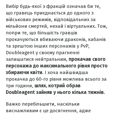
Вибір будь-якої з фракцій означав би те,
що гравець приєднається до одного з
військових режимів, відповідальних за
мільйони смертей, нехай і віртуальних. Тож,
попри те, що більшість гравців
прокачуються вбиваючи драконів, кабанів
та зрештою інших персонажів у PvP,
Doubleagent у своєму прагненні
залишатися нейтральним,
прокачав свого
персонажа до максимального рівня просто
збираючи квіти
. І хоча найшвидша
прокачка до 60-го рівня можлива всього за
три години,
шлях, котрий обрав
Doubleagent зайняв у нього кілька тижнів.
Важко перебільшити, наскільки
виснажливим є це досягнення, адже