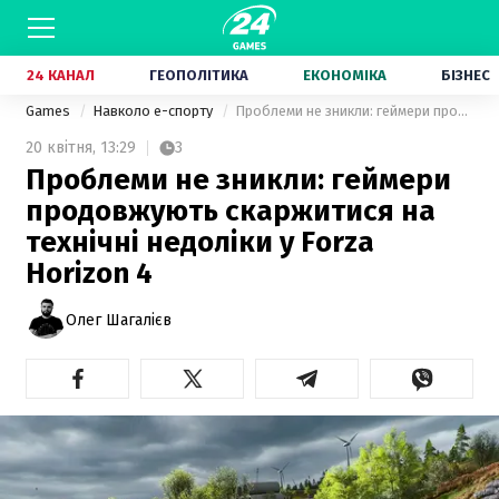
24 КАНАЛ
ГЕОПОЛІТИКА
ЕКОНОМІКА
БІЗНЕС
Games
Навколо е-спорту
Проблеми не зникли: геймери продовжують скаржитися на технічні недоліки у Forza Horizon 4
20 квітня,
13:29
3
Проблеми не зникли: геймери
продовжують скаржитися на
технічні недоліки у Forza
Horizon 4
Олег Шагалієв