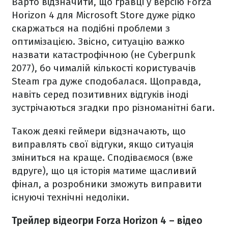
Варто відзначити, що гравці у версію
Forza
Horizon 4 для
Microsoft Store дуже рідко
скаржаться на подібні проблеми з
оптимізацією. Звісно, ситуацію важко
назвати катастрофічною (не
Cyberpunk
2077
), бо чималій кількості користувачів
Steam гра дуже сподобалася. Щоправда,
навіть серед позитивних відгуків іноді
зустрічаються згадки про різноманітні баги.
Також деякі геймери відзначають, що
виправлять свої відгуки, якщо ситуація
зміниться на краще. Сподіваємося (вже
вдруге), що ця історія матиме щасливий
фінал, а розробники зможуть
виправити
існуючі технічні недоліки.
Трейлер відеогри Forza Horizon 4 – відео