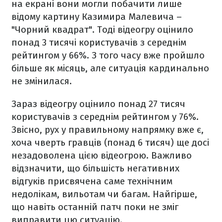
на екрані вони могли побачити лише
відому картину Казимира Малевича –
"Чорний квадрат". Тоді відеогру
оцінило
понад 3 тисячі користувачів з середнім
рейтингом у 66%. З того часу вже пройшло
більше як місяць, але ситуація кардинально
не змінилася.
Зараз відеогру
оцінило понад 27 тисяч
користувачів з середнім рейтингом у 76%.
Звісно, рух у правильному напрямку вже є,
хоча чверть гравців (понад 6 тисяч) ще досі
незадоволена цією відеогрою. Важливо
відзначити, що більшість негативних
відгуків присвячена саме технічним
недолікам, вильотам чи багам. Найгірше,
що навіть останній патч поки не зміг
виправити цю ситуацію.