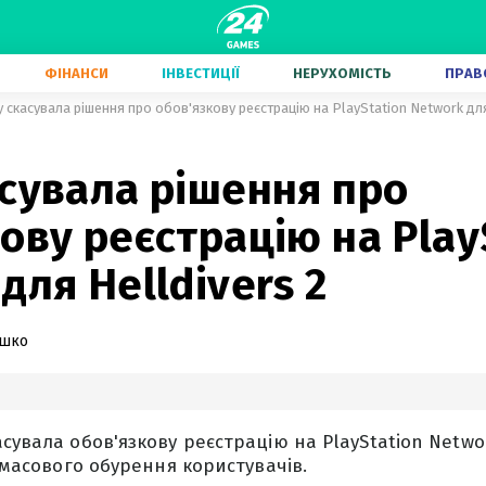
ФІНАНСИ
ІНВЕСТИЦІЇ
НЕРУХОМІСТЬ
ПРАВ
 скасувала рішення про обов'язкову реєстрацію на PlayStation Network для
сувала рішення про
ову реєстрацію на Play
для Helldivers 2
ашко
сувала обов'язкову реєстрацію на PlayStation Netwo
я масового обурення користувачів.