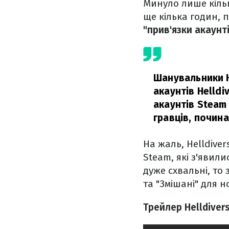
Минуло лише кільк
ще кілька годин, 
"прив'язки акаунт
Шанувальники H
акаунтів Helldi
акаунтів Steam 
гравців, почина
На жаль, Helldiver
Steam, які з'явили
дуже схвальні, то 
та "Змішані" для н
Трейлер Helldivers