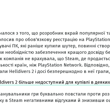
чалося з того, що розробник вкрай популярної т
голосив про обов'язкову реєстрацію на PlayStation
тувачі ПК, які раніше купили шутер, повинні ство
и необхідністю забезпечення кращого досвіду б
к компанія не врахувала, що Steam, де продаєтьс
ькості країн, ніж PlayStation Network. Відповідно
али Helldivers 2 і досі безперешкодно в неї грали
ldivers 2 більше недоступний для купівлі в деяки
шанувальники гри буквально повстали проти роз
у в Steam негативними відгуками й знизивши оц