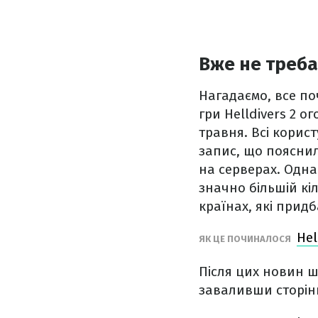
Вже не треба
Нагадаємо, все по
гри Helldivers 2 о
травня. Всі корис
запис, що пояснил
на серверах. Одна
значно більшій кіл
країнах, які придб
Hel
ЯК ЦЕ ПОЧИНАЛОСЯ
Після цих новин 
заваливши сторінк