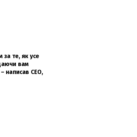
 за те, як усе
адаючи вам
– написав CEO,