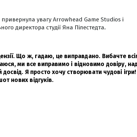
ж, привернула увагу Arrowhead Game Studios і
ного директора студії Яна Пілестедта.
ензії. Що ж, гадаю, це виправдано. Вибачте всім
ваюся, ми все виправимо і відновимо довіру, н
 досвід. Я просто хочу створювати чудові ігри!
от нових відгуків.