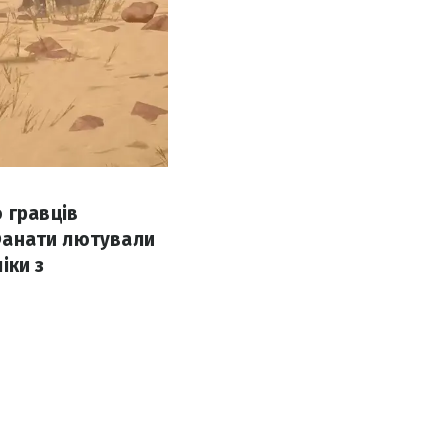
 гравців
 Фанати лютували
іки з