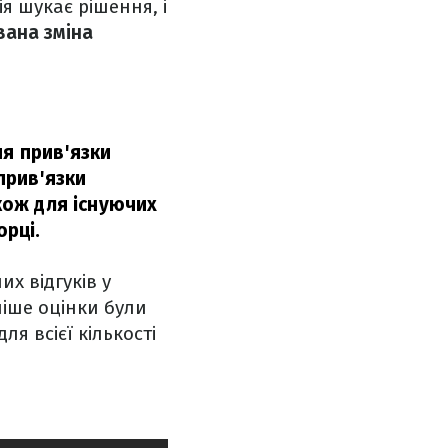
я шукає рішення, і
ана зміна
ня прив'язки
прив'язки
акож для існуючих
орці.
х відгуків у
ніше оцінки були
я всієї кількості