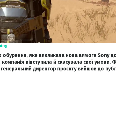
ming
о обурення, яке викликала нова вимога Sony до
К, компанія відступила й скасувала свої умови.
м генеральний директор проєкту вийшов до публ