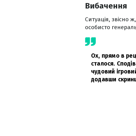
Вибачення
Ситуація, звісно 
особисто генераль
Ох, прямо в рец
сталося. Споді
чудовий ігровий
додавши скринш