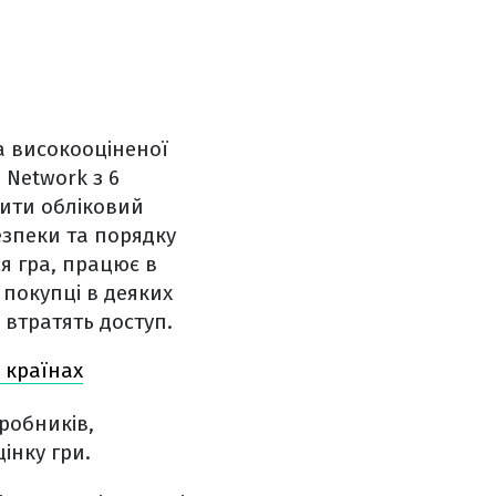
а високооціненої
 Network з 6
рити обліковий
езпеки та порядку
я гра, працює в
, покупці в деяких
, втратять доступ.
х країнах
робників,
інку гри.