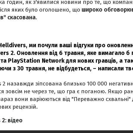
а годин, як з'явилися новини про те, що компані
після яких було оголошено, що
широко обговорюв
ів" скасована
.
elldivers, ми почули ваші відгуки про оновлен
vers 2. Оновлення від 6 травня, яке вимагало б 
та PlayStation Network для нових гравців, а т
ючи з 30 травня, не відбудеться,
– написали тв
s 2 назавжди зіпсована близько 100 000 негативни
ся зовсім не через те, що гра є поганою. Якщо ра
зараз вони варіюються від "Переважно схвальні" дл
ових рецензій.
 2: відео