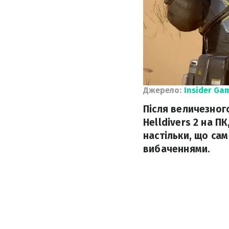
Джерело:
Insider Ga
Після величезног
Helldivers 2 на П
настільки, що са
вибаченнями.