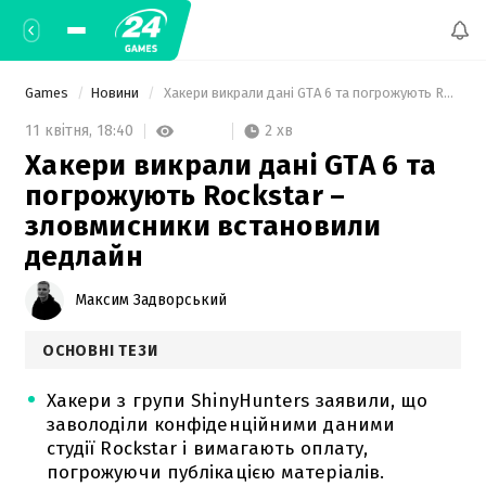
Games
Новини
 Хакери викрали дані GTA 6 та погрожують Rockstar – зловмисники встановили дедлайн 
2 хв
11 квітня,
18:40
Хакери викрали дані GTA 6 та
погрожують Rockstar –
зловмисники встановили
дедлайн
Максим Задворський
ОСНОВНІ ТЕЗИ
Хакери з групи ShinyHunters заявили, що
заволоділи конфіденційними даними
студії Rockstar і вимагають оплату,
погрожуючи публікацією матеріалів.