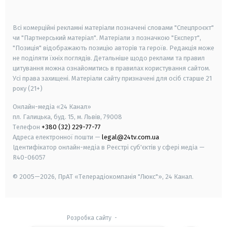
smart tv
samsung smart tv
Всі комерційні рекламні матеріали позначені словами "Спецпроєкт"
чи "Партнерський матеріал". Матеріали з позначкою "Експерт",
"Позиція" відображають позицію авторів та героїв. Редакція може
не поділяти їхніх поглядів. Детальніше щодо реклами та правил
цитування можна ознайомитись в правилах користування сайтом.
Усі права захищені.
Матеріали сайту призначені для осіб старше
21
року (21+)
Онлайн-медіа «24 Канал»
пл. Галицька, буд. 15, м. Львів, 79008
Телефон
+380 (32) 229-77-77
Адреса електронної пошти —
legal@24tv.com.ua
Ідентифікатор онлайн-медіа в Реєстрі суб'єктів у сфері медіа —
R40-06057
© 2005—2026,
ПрАТ «Телерадіокомпанія "Люкс"», 24 Канал.
Розробка сайту
-