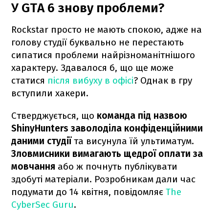
У GTA 6 знову проблеми?
Rockstar просто не мають спокою, адже на
голову студії буквально не перестають
сипатися проблеми найрізноманітнішого
характеру. Здавалося б, що ще може
статися
після вибуху в офісі
? Однак в гру
вступили хакери.
Стверджується, що
команда під назвою
ShinyHunters заволоділа конфіденційними
даними студії
та висунула їй ультиматум.
Зловмисники вимагають щедрої оплати за
мовчання
або ж почнуть публікувати
здобуті матеріали. Розробникам дали час
подумати до 14 квітня, повідомляє
The
CyberSec Guru
.