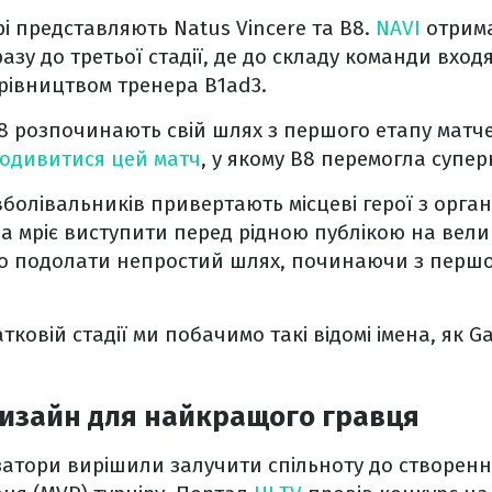
рі представляють Natus Vincere та B8.
NAVI
отрим
зу до третьої стадії, де до складу команди входя
ерівництвом тренера B1ad3.
8 розпочинають свій шлях з першого етапу матч
одивитися цей матч
, у якому B8 перемогла супер
болівальників привертають місцеві герої з органі
а мріє виступити перед рідною публікою на велик
но подолати непростий шлях, починаючи з першо
атковій стадії ми побачимо такі відомі імена, як 
дизайн для найкращого гравця
затори вирішили залучити спільноту до створен