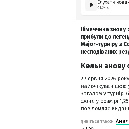
Слухати нови
01:24 хв
Німеччина знову 
прибули до леген
Major-турніру з C
несподіваних рез
Кельн знову 
2 червня 2026 рок
найочікуванішою у
Загалом у турнірі
фонд у розмірі 1,
повідомляє вида
Анал
ДИВІТЬСЯ ТАКОЖ
із CS2