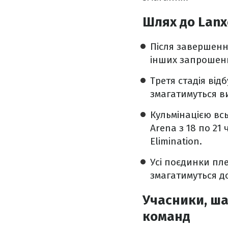
Шлях до Lanx
Після завершенн
інших запрошених
Третя стадія від
змагатимуться в
Кульмінацією вс
Arena з 18 по 21 
Elimination.
Усі поєдинки пл
змагатимуться до
Учасники, ша
команд