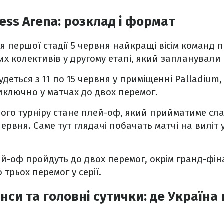
ess Arena: розклад і формат
я першої стадії 5 червня найкращі вісім команд 
 колективів у другому етапі, який запланували н
будеться з 11 по 15 червня у приміщенні Palladium
иключно у матчах до двох перемог.
ього турніру стане плей-оф, який прийматиме сл
червня. Саме тут глядачі побачать матчі на виліт 
ей-оф пройдуть до двох перемог, окрім гранд-фін
 трьох перемог у серії.
нси та головні сутички: де Україна 