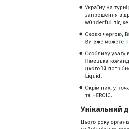
Україну на турні
запрошення відра
w0nderful під к
Своєю чергою, B
Ви вже можете
п
Особливу увагу в
Німецька команд
цього їй потріб
Liquid.
Окрім них, у поч
та HEROIC.
Унікальний 
Цього року органі