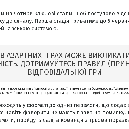
и на чотири ключові етапи, щоб поступово відс
у до фіналу. Перша стадія триватиме до 5 червня
ейцарською системою.
 В АЗАРТНИХ ІГРАХ МОЖЕ ВИКЛИКАТИ
ІСТЬ. ДОТРИМУЙТЕСЬ ПРАВИЛ (ПРИ
ВІДПОВІДАЛЬНОЇ ГРИ
нзія на провадження діяльності з організації та проведення букмекерської діяльност
5.12.2024 (Рішення комісії з регулювання азартних ігор та лотерей №559 від 21.11.20
роходять у форматі до однієї перемоги, що додає
е навіть фаворити не мають права на помилку. Т
моги, пройдуть далі, а команди з трьома пораз