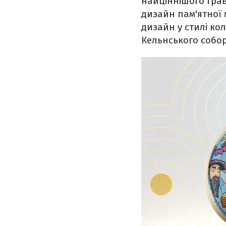
найціннішого грав
дизайн пам'ятної
дизайн у стилі ко
Кельнського собор