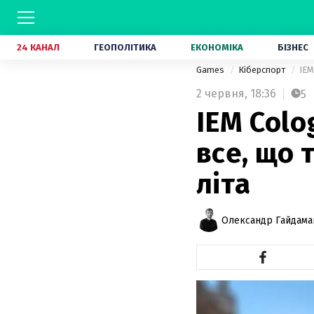
24 КАНАЛ
ГЕОПОЛІТИКА
ЕКОНОМІКА
БІЗНЕС
Games
Кіберспорт
IEM
2 червня,
18:36
5
IEM Colo
все, що 
літа
Олександр Гайдам