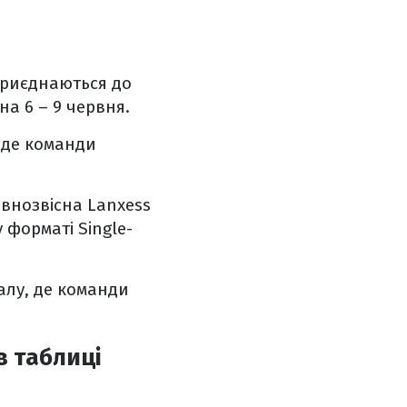
приєднаються до
а 6 – 9 червня.
, де команди
авнозвісна Lanxess
у форматі Single-
алу, де команди
в таблиці