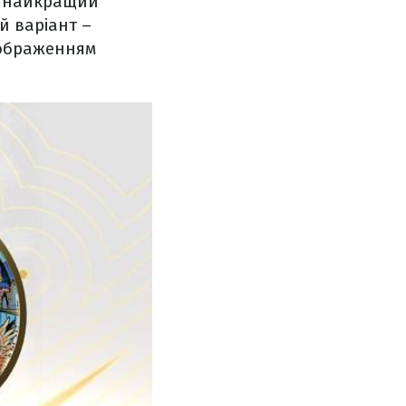
а найкращий
й варіант –
 зображенням