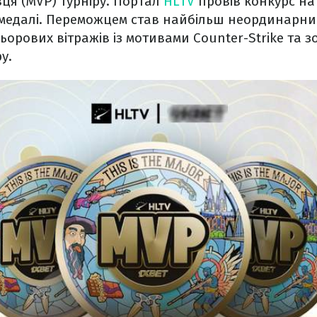
ця (MVP) турніру. Портал
HLTV
провів конкурс н
 медалі. Переможцем став найбільш неординарни
льорових вітражів із мотивами Counter-Strike та
у.