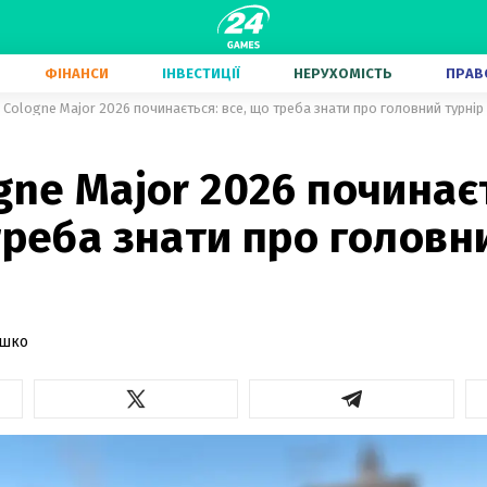
ФІНАНСИ
ІНВЕСТИЦІЇ
НЕРУХОМІСТЬ
ПРАВ
 Cologne Major 2026 починається: все, що треба знати про головний турнір 
gne Major 2026 починає
треба знати про головн
ашко