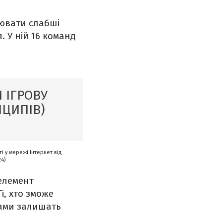
іювати слабші
. У ній 16 команд
 ІГРОВУ
НЦИПІВ)
і у мережі Інтернет від
24)
 елемент
і, хто зможе
ками залишать