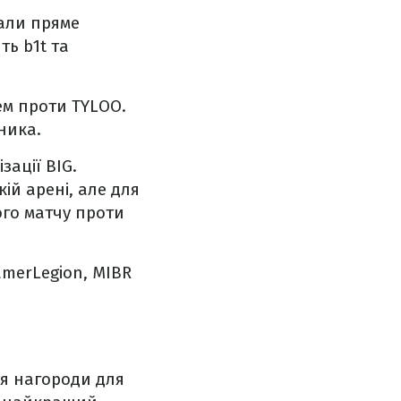
али пряме
ть b1t та
ем проти TYLOO.
ника.
зації BIG.
ій арені, але для
го матчу проти
GamerLegion, MIBR
ня нагороди для