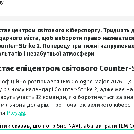
ну
стає центром світового кіберспорту. Тридцять 
дарного міста, щоб вибороти право називатис
ounter-Strike 2. Попереду три тижні напружених
ультатів і незабутньої атмосфери.
стає епіцентром світового Counter-S
у офіційно розпочався IEM Cologne Major 2026. Ця
 річному календарі Counter-Strike 2, адже має н
 беруть участь 32 команди, які боротимуться за з
25 мільйона доларів. Про початок великого кіберс
ння
Pley.gg
.
ітик сказав, що потрібно NAVI, аби виграти IEM C