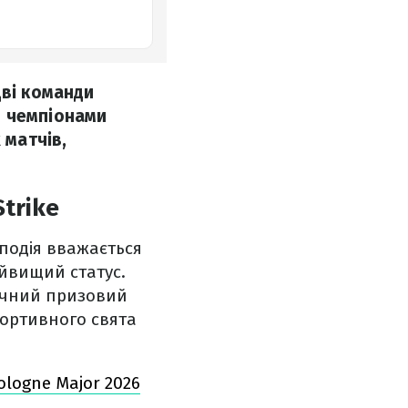
дві команди
я чемпіонами
 матчів,
trike
 подія вважається
айвищий статус.
начний призовий
портивного свята
ologne Major 2026