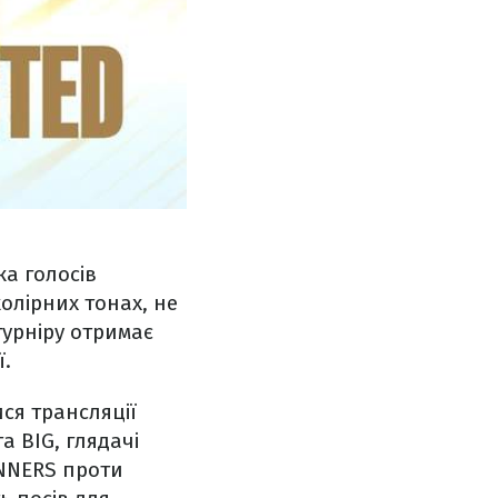
ка голосів
колірних тонах, не
турніру отримає
ї.
ся трансляції
та BIG, глядачі
INNERS проти