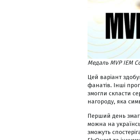
Медаль MVP IEM Co
Цей варіант здобу
фанатів. Інші про
змогли скласти се
нагороду, яка симв
Перший день змаг
можна на українс
зможуть спостеріг