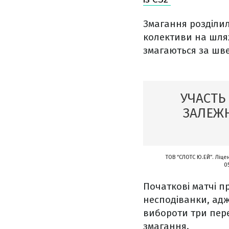
Змагання розділил
колективи на шлях
змагаються за шв
УЧАСТЬ
ЗАЛЕЖН
ТОВ “СЛОТС Ю.ЕЙ”. Ліце
0
Початкові матчі п
несподіванки, адж
вибороти три пере
змагання.