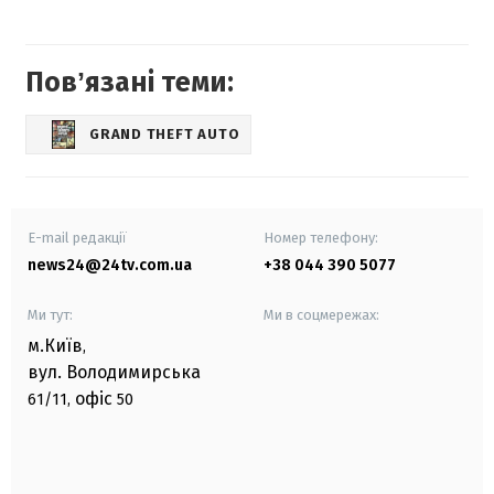
Повʼязані теми:
GRAND THEFT AUTO
E-mail редакції
Номер телефону:
news24@24tv.com.ua
+38 044 390 5077
Ми тут:
Ми в соцмережах:
м.Київ
,
вул. Володимирська
офіс
61/11,
50