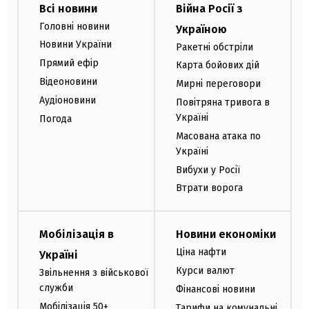
Всі новини
Війна Росії з
Головні новини
Україною
Новини України
Ракетні обстріли
Прямий ефір
Карта бойових дій
Відеоновини
Мирні переговори
Аудіоновини
Повітряна тривога в
Україні
Погода
Масована атака по
Україні
Вибухи у Росії
Втрати ворога
Мобілізація в
Новини економіки
Ціна нафти
Україні
Курси валют
Звільнення з військової
служби
Фінансові новини
Мобілізація 50+
Тарифи на комунальні