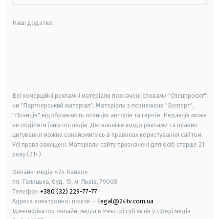
Наші додатки:
android
apple
smart tv
samsung smart tv
Всі комерційні рекламні матеріали позначені словами "Спецпроєкт"
чи "Партнерський матеріал". Матеріали з позначкою "Експерт",
"Позиція" відображають позицію авторів та героїв. Редакція може
не поділяти їхніх поглядів. Детальніше щодо реклами та правил
цитування можна ознайомитись в правилах користування сайтом.
Усі права захищені.
Матеріали сайту призначені для осіб старше
21
року (21+)
Онлайн-медіа «24 Канал»
пл. Галицька, буд. 15, м. Львів, 79008
Телефон
+380 (32) 229-77-77
Адреса електронної пошти —
legal@24tv.com.ua
Ідентифікатор онлайн-медіа в Реєстрі суб'єктів у сфері медіа —