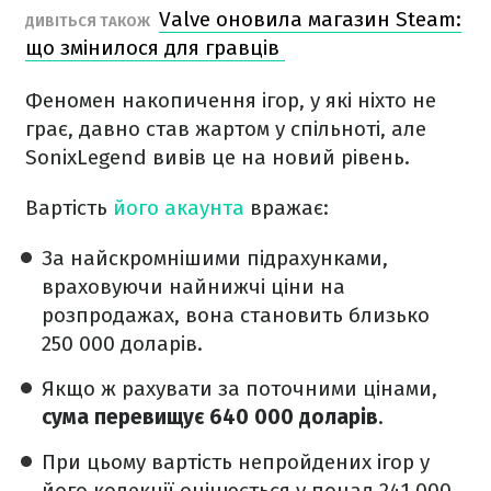
Valve оновила магазин Steam:
ДИВІТЬСЯ ТАКОЖ
що змінилося для гравців
Феномен накопичення ігор, у які ніхто не
грає, давно став жартом у спільноті, але
SonixLegend вивів це на новий рівень.
Вартість
його акаунта
вражає:
За найскромнішими підрахунками,
враховуючи найнижчі ціни на
розпродажах, вона становить близько
250 000 доларів.
Якщо ж рахувати за поточними цінами,
сума перевищує 640 000 доларів
.
При цьому вартість непройдених ігор у
його колекції оцінюється у понад 241 000