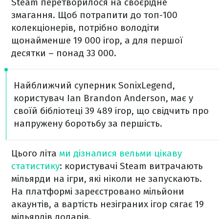
Steam перетворилося на своєрідне
змагання. Щоб потрапити до топ-100
колекціонерів, потрібно володіти
щонайменше 19 000 ігор, а для першої
десятки – понад 33 000.
Найближчий суперник SonixLegend,
користувач Ian Brandon Anderson, має у
своїй бібліотеці 39 489 ігор, що свідчить про
напружену боротьбу за першість.
Цього літа
ми дізналися вельми цікаву
статистику
: користувачі Steam витрачають
мільярди на ігри, які ніколи не запускають.
На платформі зареєстровано мільйони
акаунтів, а вартість незіграних ігор сягає 19
мільярдів доларів.