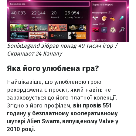
SonixLegend зібрав понад 40 тисяч ігор /
Скриншот 24 Каналу
Яка його улюблена гра?
Найцікавіше, що улюбленою грою
рекордсмена є проєкт, який навіть не
зараховується до його платної колекції.
Згідно з його профілем,
він провів 551
годину у безплатному кооперативному
шутері Alien Swarm, випущеному Valve у
2010 році
.