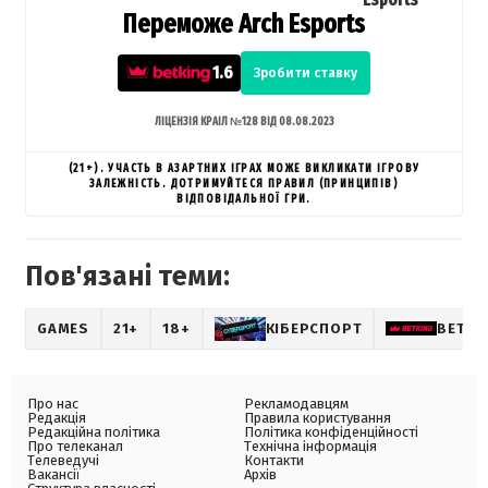
Переможе Arch Esports
1.6
Зробити ставку
ЛІЦЕНЗІЯ КРАІЛ №128 ВІД 08.08.2023
(21+). УЧАСТЬ В АЗАРТНИХ ІГРАХ МОЖЕ ВИКЛИКАТИ ІГРОВУ
ЗАЛЕЖНІСТЬ. ДОТРИМУЙТЕСЯ ПРАВИЛ (ПРИНЦИПІВ)
ВІДПОВІДАЛЬНОЇ ГРИ.
Пов'язані теми:
GAMES
21+
18+
КІБЕРСПОРТ
BETKI
Про нас
Рекламодавцям
Редакція
Правила користування
Редакційна політика
Політика конфіденційності
Про телеканал
Технічна інформація
Телеведучі
Контакти
Вакансії
Архів