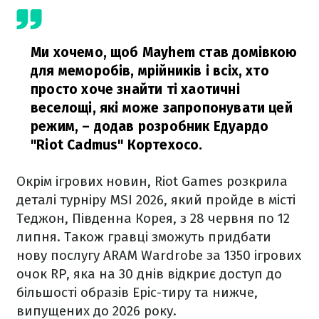
Ми хочемо, щоб Mayhem став домівкою
для меморобів, мрійників і всіх, хто
просто хоче знайти ті хаотичні
веселощі, які може запропонувати цей
режим,
– додав розробник Едуардо
"Riot Cadmus" Кортехосо.
Окрім ігрових новин, Riot Games розкрила
деталі турніру MSI 2026, який пройде в місті
Теджон, Південна Корея, з 28 червня по 12
липня. Також гравці зможуть придбати
нову послугу ARAM Wardrobe за 1350 ігрових
очок RP, яка на 30 днів відкриє доступ до
більшості образів Epic-тиру та нижче,
випущених до 2026 року.