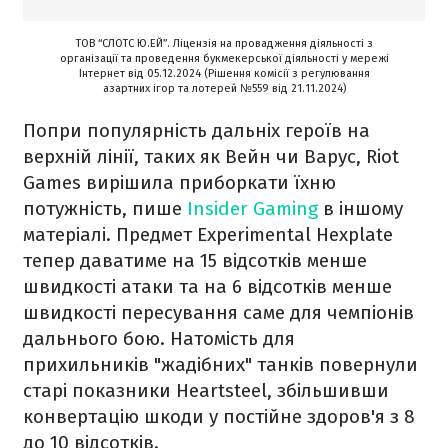
ТОВ “СЛОТС Ю.ЕЙ”. Ліцензія на провадження діяльності з
організації та проведення букмекерської діяльності у мережі
Інтернет від 05.12.2024 (Рішення комісії з регулювання
азартних ігор та лотерей №559 від 21.11.2024)
Попри популярність дальніх героїв на
верхній лінії, таких як Вейн чи Варус, Riot
Games вирішила приборкати їхню
потужність, пише
Insider Gaming
в іншому
матеріалі. Предмет Experimental Hexplate
тепер даватиме на 15 відсотків менше
швидкості атаки та на 6 відсотків менше
швидкості пересування саме для чемпіонів
дальнього бою. Натомість для
прихильників "жадібних" танків повернули
старі показники Heartsteel, збільшивши
конвертацію шкоди у постійне здоров'я з 8
до 10 відсотків.