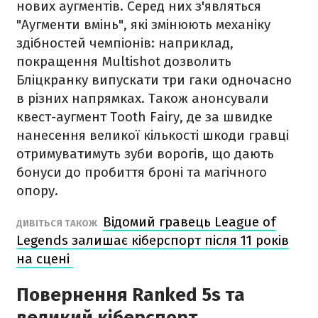
нових аугментів. Серед них з'являться
"Аугменти вмінь", які змінюють механіку
здібностей чемпіонів: наприклад,
покращення Multishot дозволить
Бліцкранку випускати три гаки одночасно
в різних напрямках. Також анонсували
квест-аугмент Tooth Fairy, де за швидке
нанесення великої кількості шкоди гравці
отримуватимуть зуби ворогів, що дають
бонуси до пробиття броні та магічного
опору.
Відомий гравець League of
ДИВІТЬСЯ ТАКОЖ
Legends залишає кіберспорт після 11 років
на сцені
Повернення Ranked 5s та
великий кіберспорт