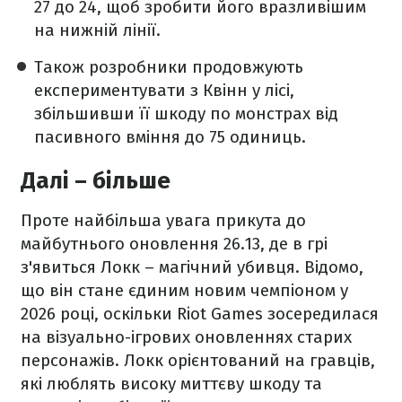
27 до 24, щоб зробити його вразливішим
на нижній лінії.
Також розробники продовжують
експериментувати з Квінн у лісі,
збільшивши її шкоду по монстрах від
пасивного вміння до 75 одиниць.
Далі – більше
Проте найбільша увага прикута до
майбутнього оновлення 26.13, де в грі
з'явиться Локк – магічний убивця. Відомо,
що він стане єдиним новим чемпіоном у
2026 році, оскільки Riot Games зосередилася
на візуально-ігрових оновленнях старих
персонажів. Локк орієнтований на гравців,
які люблять високу миттєву шкоду та