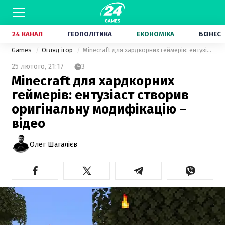
24 КАНАЛ
ГЕОПОЛІТИКА
ЕКОНОМІКА
БІЗНЕС
Games
Огляд ігор
Minecraft для хардкорних геймерів: ентузіаст створив оригінальну модифікацію – відео
25 лютого,
21:17
3
Minecraft для хардкорних
геймерів: ентузіаст створив
оригінальну модифікацію –
відео
Олег Шагалієв