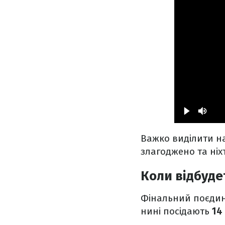
Важко виділити н
злагоджено та ніх
Коли відбуде
Фінальний поєдино
нині посідають
14