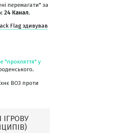
ені перемагати" за
є
24 Канал.
ack Flag здивував
 "прокляття" у
ороденського.
їхнє BO3 проти
 ІГРОВУ
НЦИПІВ)