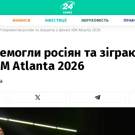
ФІНАНСИ
ІНВЕСТИЦІЇ
НЕРУХОМІСТЬ
ПРАВ
I перемогли росіян та зіграють у фіналі IEM Atlanta 2026
емогли росіян та зігра
EM Atlanta 2026
ий