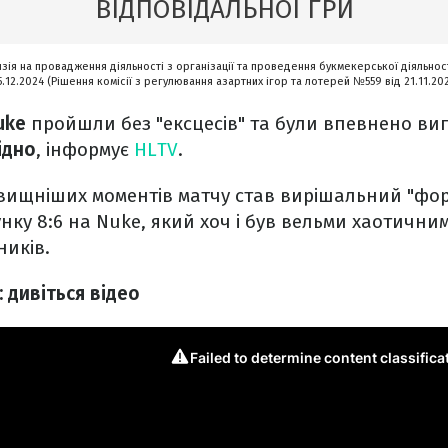
ВІДПОВІДАЛЬНОЇ ГРИ
нзія на провадження діяльності з організації та проведення букмекерської діяльност
5.12.2024 (Рішення комісії з регулювання азартних ігор та лотерей №559 від 21.11.20
uke
пройшли без "ексцесів" та були впевнено виг
відно
, інформує
HLTV
.
вищніших моментів матчу став вирішальний "форс
унку 8:6 на Nuke, який хоч і був вельми хаотичним
ників.
 дивіться відео