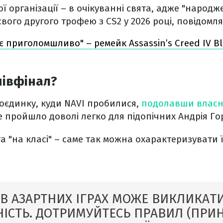
ї організації – в очікуванні свята, адже "народж
свого другого трофею з CS2 у 2026 році, повідомля
є приголомшливо" – ремейк Assassin’s Creed IV Bl
півфінал?
оєдинку, куди NAVI пробилися,
подолавши власне
се пройшло доволі легко для підопічних Андрія Г
 "на класі" – саме так можна охарактеризувати 
 В АЗАРТНИХ ІГРАХ МОЖЕ ВИКЛИКАТИ
ІСТЬ. ДОТРИМУЙТЕСЬ ПРАВИЛ (ПРИ