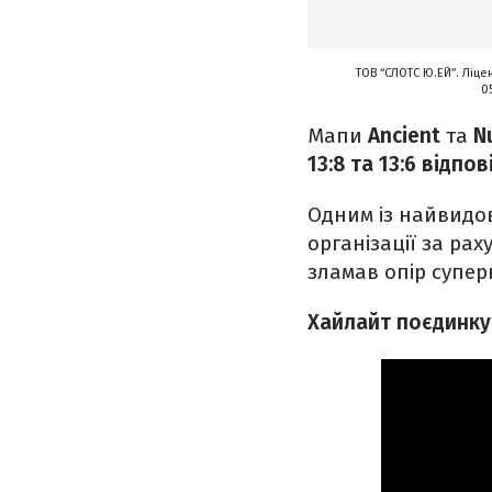
ТОВ “СЛОТС Ю.ЕЙ”. Ліце
0
Мапи
Ancient
та
N
13:8 та 13:6 відпо
Одним із найвидо
організації за рах
зламав опір супер
Хайлайт поєдинку: