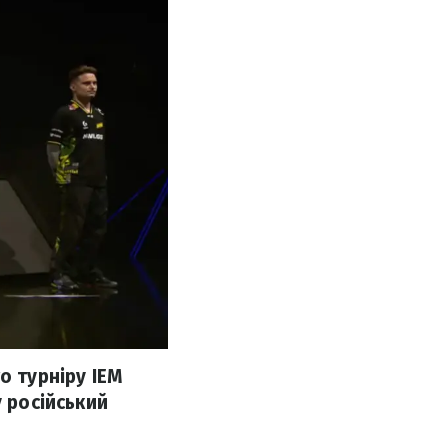
о турніру IEM
у російський