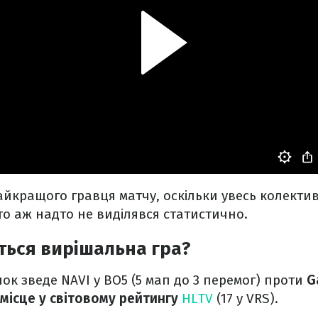
айкращого гравця матчу, оскільки увесь колекти
то аж надто не виділявся статистично.
ться вирішальна гра?
к зведе NAVI у BO5 (5 мап до 3 перемог) проти
G
 місце у світовому рейтингу
HLTV
(17 у VRS).