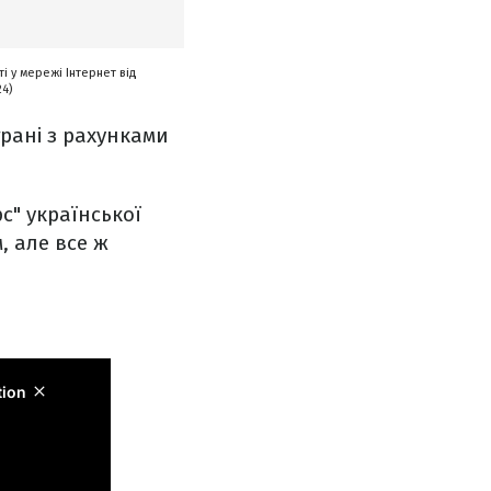
і у мережі Інтернет від
24)
рані з рахунками
" української
, але все ж