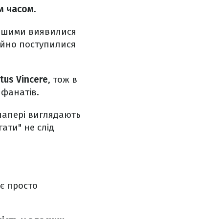
им часом.
ьнішими виявилися
ційно поступилися
us Vincere
, тож в
 фанатів.
папері виглядають
ати" не слід
 є просто