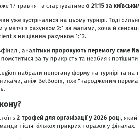
вже 17 травня та стартуватиме
о 21:15 за київськ
иви уже зустрічалися на цьому турнірі. Тоді сил
и у матчі з рахунком 2:1 за мапами, хоча й сенса
ient з нищівним рахунком 1:13.
івфіналі, аналітики
пророкують перемогу саме Nat
с помститися за ту прикрість та неабияк потішити
egion набрали непогану форму на турнірі та на 
никами, аніж BetBoom, тож "народженим перемаг
ь.
 кону?
стоїть
2 трофей для організації у 2026 роц
і, який
манди після кількох прикрих поразок у фіналах.