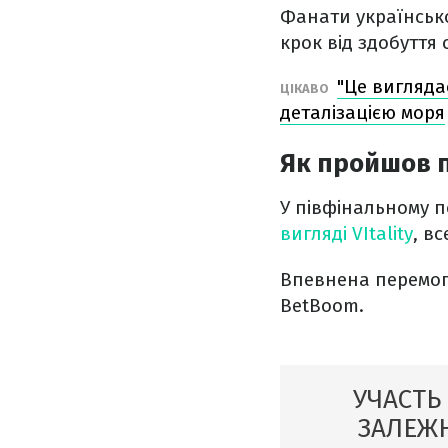
Фанати українсько
крок від здобуття 
"Це вигляда
ЦІКАВО
деталізацією моря
Як пройшов 
У півфінальному п
вигляді VItality
, в
Впевнена перемога
BetBoom.
УЧАСТЬ
ЗАЛЕЖН