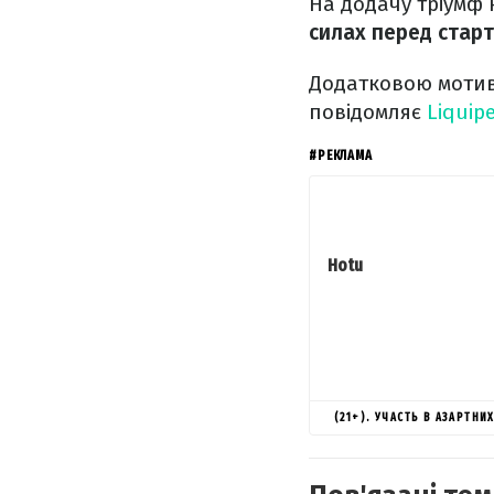
На додачу тріумф 
силах перед старт
Додатковою мотива
повідомляє
Liquip
#РЕКЛАМА
Hotu
(21+). УЧАСТЬ В АЗАРТН