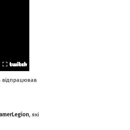
в відпрацював
amerLegion
, які