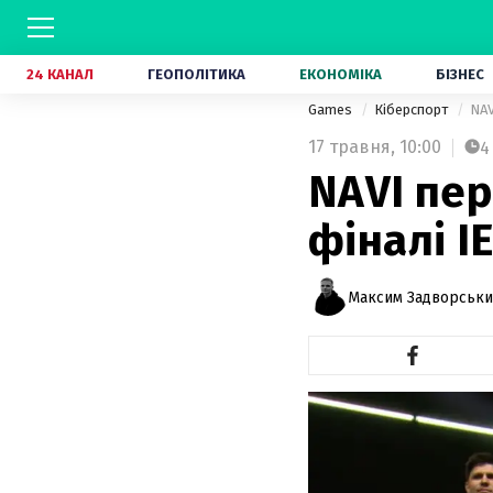
24 КАНАЛ
ГЕОПОЛІТИКА
ЕКОНОМІКА
БІЗНЕС
Games
Кіберспорт
NAV
17 травня,
10:00
4
NAVI пер
фіналі I
Максим Задворськ