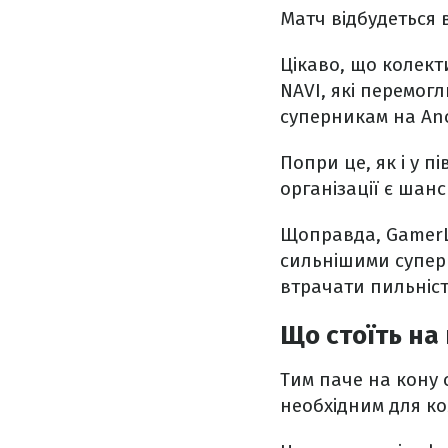
Матч відбудеться 
Цікаво, що колект
NAVI, які перемогл
суперникам на Anc
Попри це, як і у п
організації є шан
Щоправда, GamerL
сильнішими супер
втрачати пильніст
Що стоїть на
Тим паче на кону 
необхідним для ко