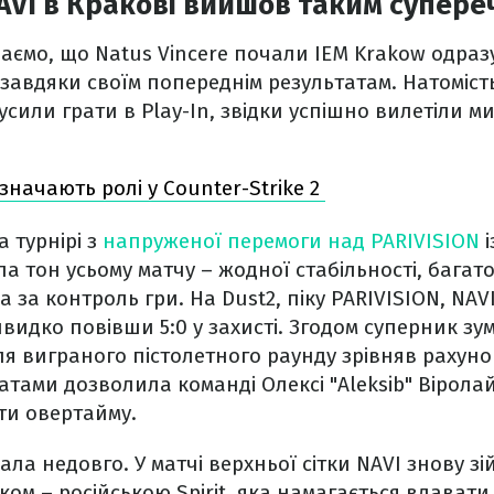
AVI в Кракові вийшов таким супер
аємо, що Natus Vincere почали IEM Krakow одразу 
авдяки своїм попереднім результатам. Натомість
усили грати в Play-In, звідки успішно вилетіли м
значають ролі у Counter-Strike 2
 турнірі з
напруженої перемоги над PARIVISION
і
ала тон усьому матчу – жодної стабільності, бага
а за контроль гри. На Dust2, піку PARIVISION, NA
видко повівши 5:0 у захисті. Згодом суперник зу
сля виграного пістолетного раунду зрівняв рахун
матами дозволила команді Олексі "Aleksib" Вірол
ути овертайму.
ала недовго. У матчі верхньої сітки NAVI знову зі
ом – російською Spirit, яка намагається вдавати