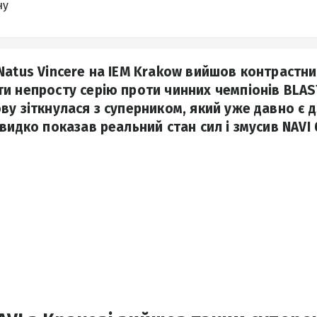
ну
Natus Vincere на IEM Krakow вийшов контрастн
и непросту серію проти чинних чемпіонів BLAS
у зіткнулася з суперником, який уже давно є д
видко показав реальний стан сил і змусив NAVI