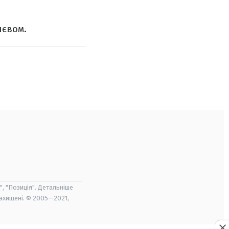
иєвом.
", "Позиція". Детальніше
захищені. © 2005—2021,