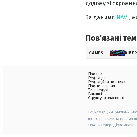
додому зі скромни
За даними
NAVI
, 
Пов'язані тем
GAMES
КІБЕ
Про нас
Редакція
Редакційна політика
Про телеканал
Телеведучі
Вакансії
Структура власності
Всі комерційні рекламні ма
щодо реклами та правил ц
ПрАТ «Телерадіокомпанія "