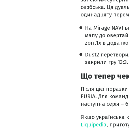
сербська. Ця дуел
одинадцяту перемо
На Mirage NAVI в
мапу до овертай
zont1x в додатко
Dust2 перетвори
закрили гру 13:3.
Що тепер чек
Після цієї поразк
FURIA. Для команд
наступна серія – 
Якщо українська к
Liquipedia
, пригот