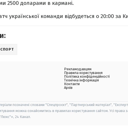
ми 2500 доларами в кармані.
матч української команди відбудеться о 20:00 за К
и:
РСПОРТ
Рекламодавцям
Правила користування
Політика конфіденційності
Технічна інформація
Контакти
Архів
теріали позначені словами "Спецпроєкт", "Партнерський матеріал", "Експерт
итування можна ознайомитись в правилах користування сайтом. Усі права 
Люкс"», 24 Канал.