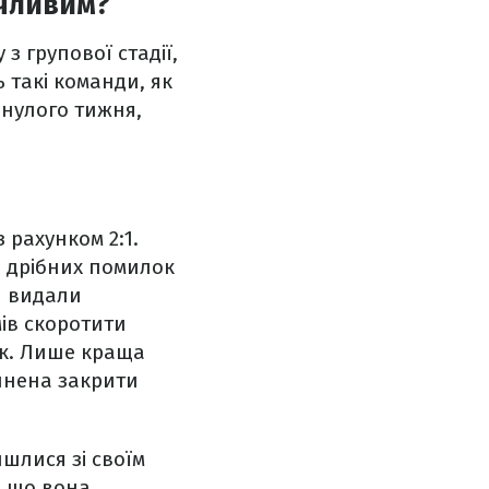
ечливим?
з групової стадії,
 такі команди, як
инулого тижня,
з рахунком 2:1.
то дрібних помилок
VI видали
мів скоротити
ок. Лише краща
айнена закрити
йшлися зі своїм
, що вона