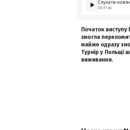
Слухати нови
00:51 хв
Початок виступу 
змогла переломит
майже одразу знов
Турнір у Польщі ш
виживання.