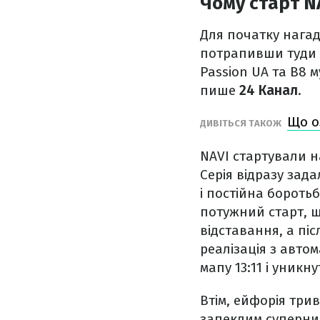
Чому старт N
Для початку нагад
потрапивши туди з
Passion UA та B8 м
пише
24 Канал
.
Що о
ДИВІТЬСЯ ТАКОЖ
NAVI стартували на
Серія відразу зад
і постійна боротьб
потужний старт, ш
відставання, а пі
реалізація з авто
мапу 13:11 і уникн
Втім, ейфорія трив
запеклим суперник