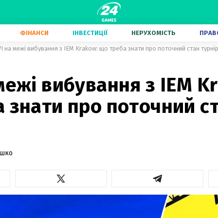
ФІНАНСИ
ІНВЕСТИЦІЇ
НЕРУХОМІСТЬ
ПРАВ
I на межі вибування з IEM Krakow: що треба знати про поточний стан турні
межі вибування з IEM K
 знати про поточний с
ашко