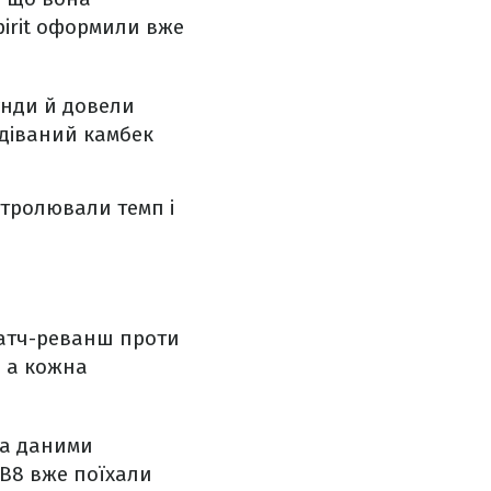
pirit оформили вже
унди й довели
одіваний камбек
нтролювали темп і
 матч-реванш проти
, а кожна
за даними
 B8 вже поїхали