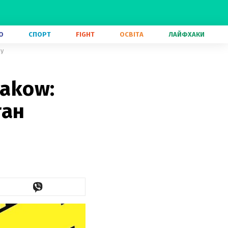
О
СПОРТ
FIGHT
ОСВІТА
ЛАЙФХАКИ
ру
rakow:
тан