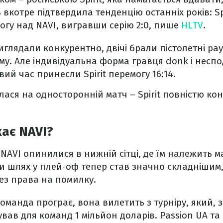
ь вкотре підтвердила тенденцію останніх років: S
гу над NAVI, вигравши серію 2:0, пише
HLTV
.
иглядали конкурентно, двічі брали пістолетні ра
му. Але індивідуальна форма гравця donk і несп
вий час принесли Spirit перемогу 16:14.
лася на односторонній матч – Spirit повністю ко
ає NAVI?
и NAVI опинилися в нижній сітці, де їм належить
и шлях у плей-оф тепер став значно складнішим
без права на помилку.
оманда програє, вона вилетить з турніру, який, 
ував для команд 1 мільйон доларів. Passion UA та