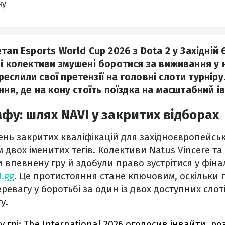
ну
тап Esports World Cup 2026 з Dota 2 у Західній
і колективи змушені боротися за виживання у н
еслили свої претензії на головні слоти турніру
ння, де на кону стоїть поїздка на масштабний ів
мфу: шлях NAVI у закритих відборах
нь закритих кваліфікацій для західноєвропейськ
 двох іменитих тегів. Колективи Natus Vincere та
впевнену гру й здобули право зустрітися у фіналі
.gg
. Це протистояння стане ключовим, оскільки
ревагу у боротьбі за один із двох доступних слот
у.
у грі: The International 2026 оголосив інвайти, ро