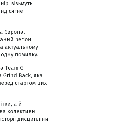
нірі візьмуть
онд сягне
на Європа,
наний регіон
на актуальному
а одну помилку.
ва Team G
 Grind Back, яка
перед стартом цих
тки, а й
два колективи
історії дисципліни