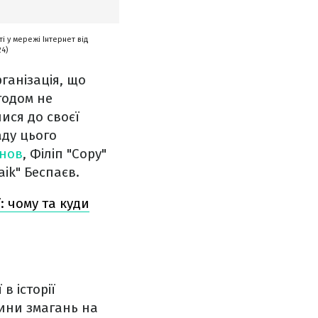
і у мережі Інтернет від
24)
ганізація, що
годом не
ися до своєї
аду цього
інов
, Філіп "Copy"
aik" Беспаєв.
ї: чому та куди
в історії
ини змагань на