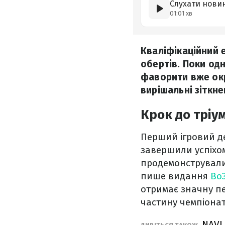
Слухати нови
01:01 хв
Кваліфікаційний е
обертів. Поки одн
фаворити вже окр
вирішальні зіткне
Крок до тріу
Перший ігровий де
завершили успіхом
продемонстрували 
пише видання
Bo3
отримає значну пе
частину чемпіонат
NAVI 