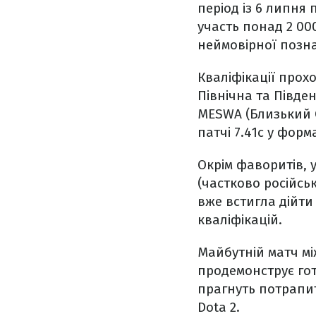
період із 6 липня 
участь понад 2 00
неймовірної позна
Кваліфікації прох
Північна та Півде
MESWA (Близький С
патчі 7.41c у фор
Окрім фаворитів, 
(частково російськ
вже встигла дійти
кваліфікацій.
Майбутній матч мі
продемонструє гот
прагнуть потрапит
Dota 2.