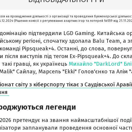
нзія на провадження діяльності з організації та проведення букмекерської діяльност
5.12.2024 (Рішення комісії з регулювання азартних ігор та лотерей №559 від 21.11.20
омінацію підтвердили LGD Gaming. Китайська ор
йському регіоні, спочатку здолала Balu Team, а з
оманді Pipsqueak+4. Останні, до слова, повернул
 після виступів під тегом Ex-Pipsqueak+4. До скл
такі гравці, як українець
Михайло "DarkLord" Бл
Malik" Сайлау, Марсель "Ekki" Голов'єнко та Алім "
онат світу з кіберспорту тікає з Саудівської Араві
ння
ароджуються легенди
 2026 претендує на звання наймасштабнішої події 
анізатори запланували проведення основної част