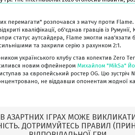
х перемагати" розпочався з матчу проти Flame.
дкриті кваліфікації, об'єднав гравців із Румунії, 
опри статус аутсайдера, Flame змогли нав'язати 
сильнішими та закрили серію з рахунком 2:1.
ником українського клубу став колектив Zero Ten
дсилився новим офлейнером
Михайлом "MikSa" Й
иступав за європейський ростер OG. Цю зустріч 
нцентровано, не віддавши опонентам жодної ка
 В АЗАРТНИХ ІГРАХ МОЖЕ ВИКЛИКАТИ
ІСТЬ. ДОТРИМУЙТЕСЬ ПРАВИЛ (ПРИ
ВІДПОВІДАЛЬНОЇ ГРИ