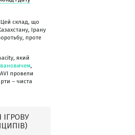
 Цей склад, що
Казахстану, Ірану
боротьбу, проте
acity, який
овановичем
,
NAVI провели
рти – чиста
 ІГРОВУ
НЦИПІВ)