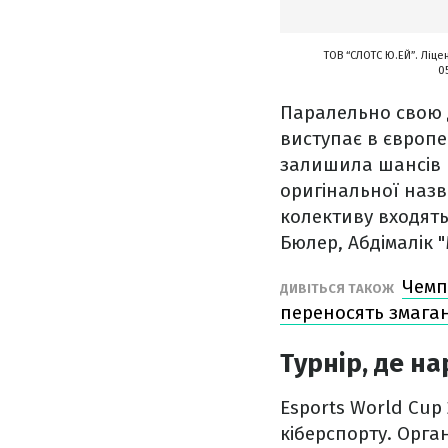
ТОВ “СЛОТС Ю.ЕЙ”. Ліце
0
Паралельно свою д
виступає в європе
залишила шансів к
оригінальної назви
колективу входять 
Бюлер, Абдімалік "
Чемпі
ДИВІТЬСЯ ТАКОЖ
переносять змага
Турнір, де н
Esports World Cup
кіберспорту. Орг