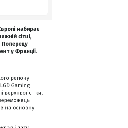
 Європі набирає
ижній сітці,
. Попереду
ент у Франції.
ого регіону
 LGD Gaming
 верхньої сітки,
 переможець
ів на основну
зклад і дату