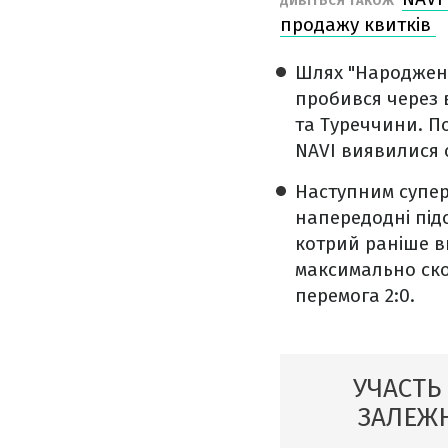
ДИВІТЬСЯ ТАКОЖ
продажу квитків
Шлях "Народжени
пробився через ві
та Туреччини. П
NAVI виявилися 
Наступним супер
напередодні пі
котрий раніше в
максимально ско
перемога 2:0.
УЧАСТЬ
ЗАЛЕЖН