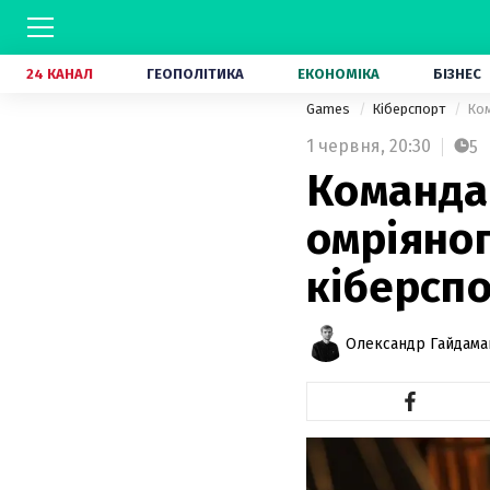
24 КАНАЛ
ГЕОПОЛІТИКА
ЕКОНОМІКА
БІЗНЕС
Games
Кіберспорт
Ком
1 червня,
20:30
5
Команда 
омріяног
кіберсп
Олександр Гайдам