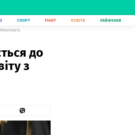
О
СПОРТ
FIGHT
ОСВІТА
ЛАЙФХАКИ
кіберспорту
ється до
віту з