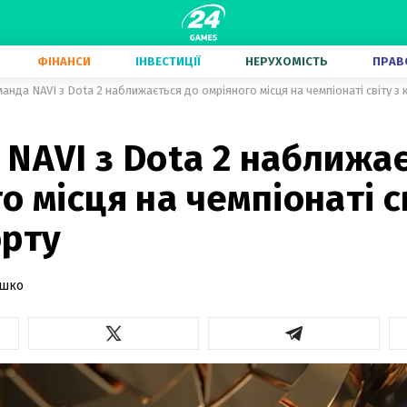
ФІНАНСИ
ІНВЕСТИЦІЇ
НЕРУХОМІСТЬ
ПРАВ
анда NAVI з Dota 2 наближається до омріяного місця на чемпіонаті світу з 
NAVI з Dota 2 наближа
о місця на чемпіонаті с
орту
ашко