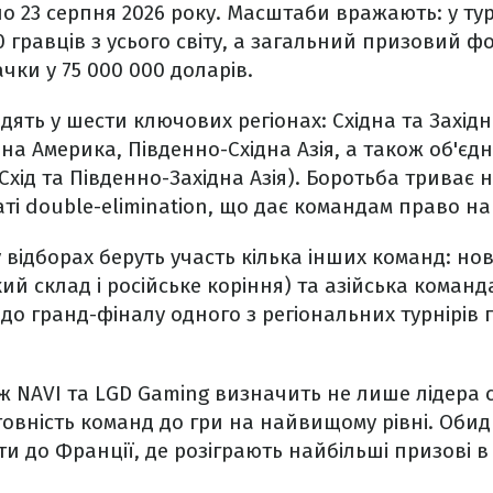
по 23 серпня 2026 року. Масштаби вражають: у тур
0 гравців з усього світу, а загальний призовий ф
чки у 75 000 000 доларів.
одять у шести ключових регіонах: Східна та Захід
нна Америка, Південно-Східна Азія, а також об'єд
хід та Південно-Західна Азія). Боротьба триває 
маті double-elimination, що дає командам право н
у відборах беруть участь кілька інших команд: но
ий склад і російське коріння) та азійська команда
 до гранд-фіналу одного з регіональних турнірів 
ж NAVI та LGD Gaming визначить не лише лідера сі
овність команд до гри на найвищому рівні. Оби
и до Франції, де розіграють найбільші призові в 