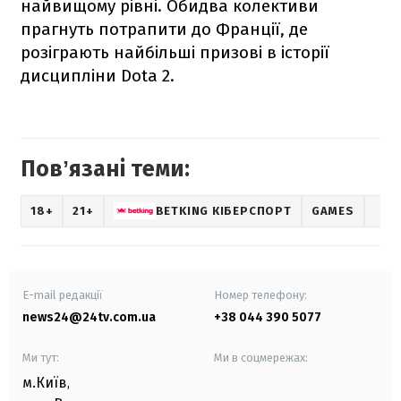
найвищому рівні. Обидва колективи
прагнуть потрапити до Франції, де
розіграють найбільші призові в історії
дисципліни Dota 2.
Повʼязані теми:
18+
21+
BETKING КІБЕРСПОРТ
GAMES
E-mail редакції
Номер телефону:
news24@24tv.com.ua
+38 044 390 5077
Ми тут:
Ми в соцмережах:
м.Київ
,