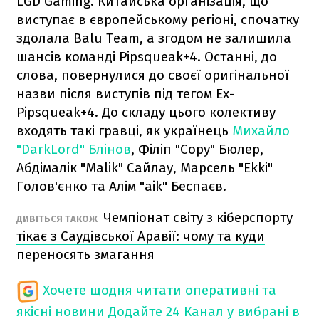
LGD Gaming. Китайська організація, що
виступає в європейському регіоні, спочатку
здолала Balu Team, а згодом не залишила
шансів команді Pipsqueak+4. Останні, до
слова, повернулися до своєї оригінальної
назви після виступів під тегом Ex-
Pipsqueak+4. До складу цього колективу
входять такі гравці, як українець
Михайло
"DarkLord" Блінов
, Філіп "Copy" Бюлер,
Абдімалік "Malik" Сайлау, Марсель "Ekki"
Голов'єнко та Алім "aik" Беспаєв.
Чемпіонат світу з кіберспорту
ДИВІТЬСЯ ТАКОЖ
тікає з Саудівської Аравії: чому та куди
переносять змагання
Хочете щодня читати оперативні та
якісні новини
Додайте 24 Канал у вибрані в