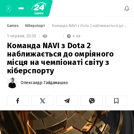
Games
Кіберспорт
 Команда NAVI з Dota 2 наближається до омріяного місця на чемпіонаті світу з кіберспорту 
4 хв
1 червня,
20:30
Команда NAVI з Dota 2
наближається до омріяного
місця на чемпіонаті світу з
кіберспорту
Олександр Гайдамашко