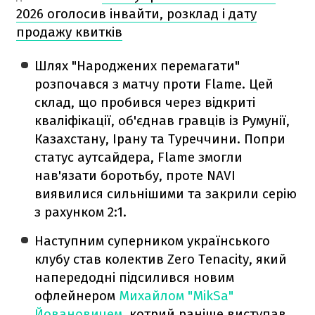
2026 оголосив інвайти, розклад і дату
продажу квитків
Шлях "Народжених перемагати"
розпочався з матчу проти Flame. Цей
склад, що пробився через відкриті
кваліфікації, об'єднав гравців із Румунії,
Казахстану, Ірану та Туреччини. Попри
статус аутсайдера, Flame змогли
нав'язати боротьбу, проте NAVI
виявилися сильнішими та закрили серію
з рахунком 2:1.
Наступним суперником українського
клубу став колектив Zero Tenacity, який
напередодні підсилився новим
офлейнером
Михайлом "MikSa"
Йовановичем
, котрий раніше виступав