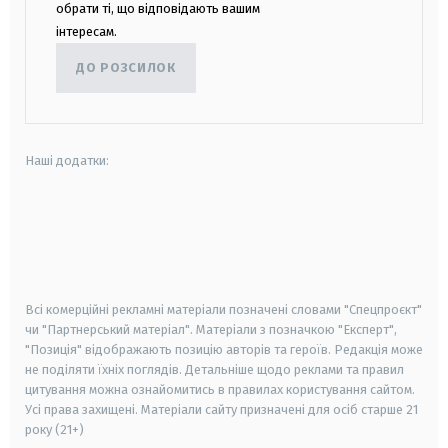
обрати ті, що відповідають вашим
інтересам.
ДО РОЗСИЛОК
Наші додатки:
android
apple
smart tv
samsung smart tv
Всі комерційні рекламні матеріали позначені словами "Спецпроєкт"
чи "Партнерський матеріал". Матеріали з позначкою "Експерт",
"Позиція" відображають позицію авторів та героїв. Редакція може
не поділяти їхніх поглядів. Детальніше щодо реклами та правил
цитування можна ознайомитись в правилах користування сайтом.
Усі права захищені.
Матеріали сайту призначені для осіб старше
21
року (21+)