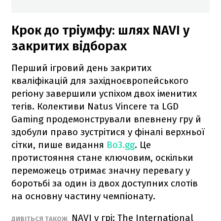
Крок до тріумфу: шлях NAVI у
закритих відборах
Перший ігровий день закритих
кваліфікацій для західноєвропейського
регіону завершили успіхом двох іменитих
тегів. Колективи Natus Vincere та LGD
Gaming продемонстрували впевнену гру й
здобули право зустрітися у фіналі верхньої
сітки, пише видання
Bo3.gg
. Це
протистояння стане ключовим, оскільки
переможець отримає значну перевагу у
боротьбі за один із двох доступних слотів
на основну частину чемпіонату.
NAVI у грі: The International
ДИВІТЬСЯ ТАКОЖ