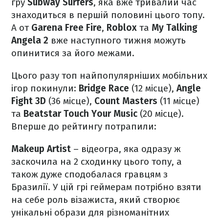
гру
Subway Surfers
, яка вже тривалий час
знаходиться в першій половині цього топу.
А от
Garena Free Fire
,
Roblox
та
My Talking
Angela 2
вже наступного тижня можуть
опинитися за його межами.
Цього разу топ найпопулярніших мобільних
ігор покинули:
Bridge Race
(12 місце),
Angle
Fight 3D
(36 місце),
Count Masters
​ (11 місце)
та
Beatstar Touch Your Music
(20 місце).
Вперше до рейтингу потрапили:
Makeup Artist
– відеогра, яка одразу ж
заскочила на 2 сходинку цього топу, а
також дуже сподобалася гравцям з
Бразилії. У цій грі геймерам потрібно взяти
на себе роль візажиста, який створює
унікальні образи для різноманітних