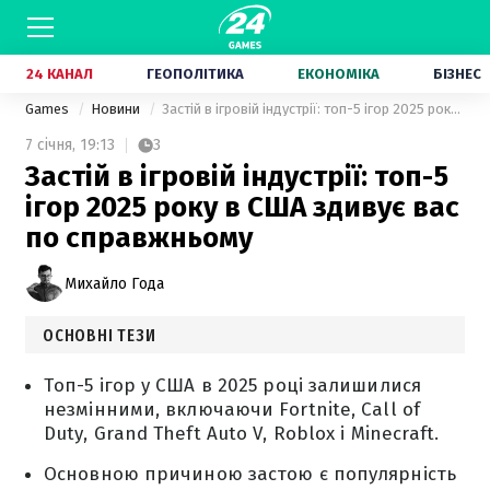
24 КАНАЛ
ГЕОПОЛІТИКА
ЕКОНОМІКА
БІЗНЕС
Games
Новини
Застій в ігровій індустрії: топ-5 ігор 2025 року в США здивує вас по справжньому
7 січня,
19:13
3
Застій в ігровій індустрії: топ-5
ігор 2025 року в США здивує вас
по справжньому
Михайло Года
ОСНОВНІ ТЕЗИ
Топ-5 ігор у США в 2025 році залишилися
незмінними, включаючи Fortnite, Call of
Duty, Grand Theft Auto V, Roblox і Minecraft.
Основною причиною застою є популярність