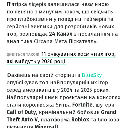
П'ятірка лідерів залишилася незмінною
порівняно з минулим роком, що свідчить
про глибокі зміни у поведінці геймерів та
серйозні виклики для розробників нових
ігор, розповідає
24 Канал
з посиланням на
аналітика Circana Мета Піскателлу.
11 очікуваних космічних ігор,
ДИВІТЬСЯ ТАКОЖ
які вийдуть у 2026 році
Фахівець на своїй сторінці в
BlueSky
опублікував топ найпопулярніших ігор
серед американців у 2024 та 2025 роках.
Найпопулярнішими проєктами на консолях
стали королівська битва
Fortnite
, шутери
Call of Duty
, кримінальний бойовик
Grand
Theft Auto V
, платформа
Roblox
та блокова
пісочниця
Minecraft
.