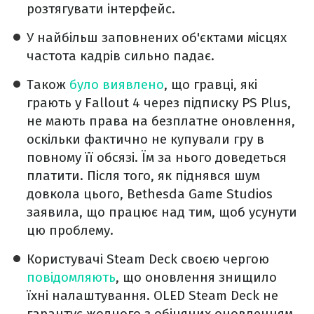
розтягувати інтерфейс.
У найбільш заповнених об'єктами місцях
частота кадрів сильно падає.
Також
було виявлено
, що гравці, які
грають у Fallout 4 через підписку PS Plus,
не мають права на безплатне оновлення,
оскільки фактично не купували гру в
повному її обсязі. Їм за нього доведеться
платити. Після того, як піднявся шум
довкола цього, Bethesda Game Studios
заявила, що працює над тим, щоб усунути
цю проблему.
Користувачі Steam Deck своєю чергою
повідомляють
, що оновлення знищило
їхні налаштування. OLED Steam Deck не
гарантує жодного з обіцяних оновленням