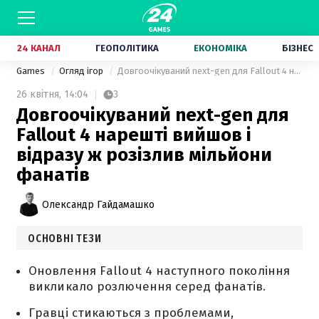
24 КАНАЛ
ГЕОПОЛІТИКА
ЕКОНОМІКА
БІЗНЕС
Games
Огляд ігор
Довгоочікуваний next-gen для Fallout 4 нарешті вийшов і відразу ж розізлив мільйони фанатів
26 квітня,
14:04
3
Довгоочікуваний next-gen для
Fallout 4 нарешті вийшов і
відразу ж розізлив мільйони
фанатів
Олександр Гайдамашко
ОСНОВНІ ТЕЗИ
Оновлення Fallout 4 наступного покоління
викликало розлючення серед фанатів.
Гравці стикаються з проблемами,