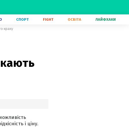
О
СПОРТ
FIGHT
ОСВІТА
ЛАЙФХАКИ
го краху
екають
можливість
кісність і ціну.