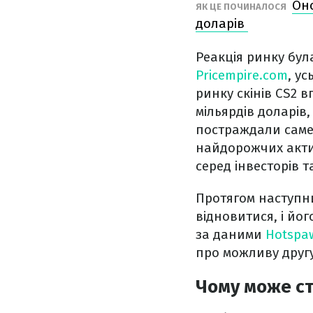
Оно
ЯК ЦЕ ПОЧИНАЛОСЯ
доларів
Реакція ринку бу
Pricempire.com
, у
ринку скінів CS2 
мільярдів доларів
постраждали саме 
найдорожчих актив
серед інвесторів т
Протягом наступни
відновитися, і йог
за даними
Hotspa
про можливу друг
Чому може ст