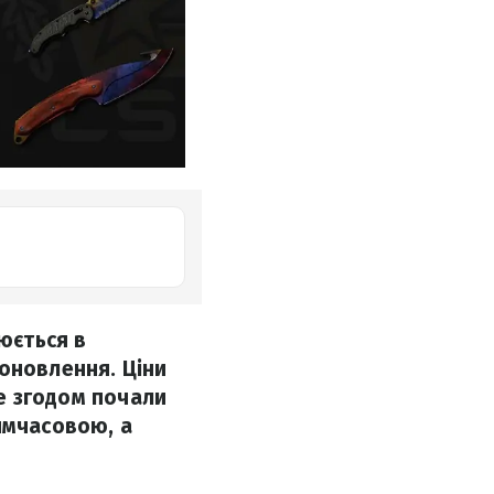
нюється в
оновлення. Ціни
ле згодом почали
имчасовою, а