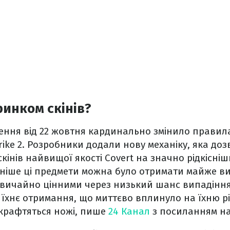
ринком скінів?
ння від 22 жовтня кардинально змінило правила
Strike 2. Розробники додали нову механіку, яка д
скінів найвищої якості Covert на значно рідкісні
ніше ці предмети можна було отримати майже ви
звичайно цінними через низький шанс випадіння
їхнє отримання, що миттєво вплинуло на їхню рід
х крафтяться ножі, пише
24 Канал
з посиланням н