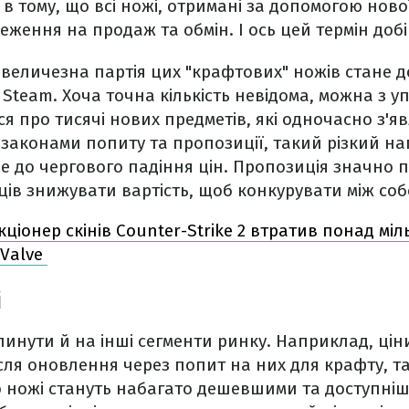
в тому, що всі ножі, отримані за допомогою ново
ення на продаж та обмін. І ось цей термін добіга
величезна партія цих "крафтових" ножів стане 
Steam. Хоча точна кількість невідома, можна з у
ся про тисячі нових предметів, які одночасно з'я
 законами попиту та пропозиції, такий різкий н
е до чергового падіння цін. Пропозиція значно 
ів знижувати вартість, щоб конкурувати між соб
кціонер скінів Counter-Strike 2 втратив понад міл
 Valve
і
инути й на інші сегменти ринку. Наприклад, ціни
після оновлення через попит на них для крафту, 
о ножі стануть набагато дешевшими та доступні