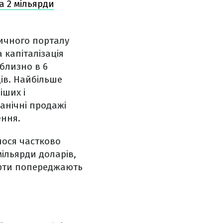
а 2 мільярди
ичного порталу
 капіталізація
иблизно в 6
дів. Найбільше
іших і
панічні продажі
ення.
лося частково
мільярди доларів,
перти попереджають