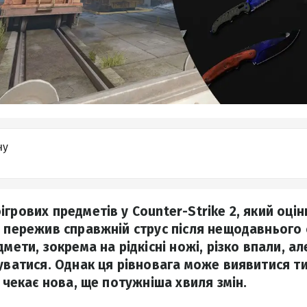
ну
грових предметів у Counter-Strike 2, який оці
, пережив справжній струс після нещодавнього 
дмети, зокрема на рідкісні ножі, різко впали, а
зуватися. Однак ця рівновага може виявитися т
, чекає нова, ще потужніша хвиля змін.