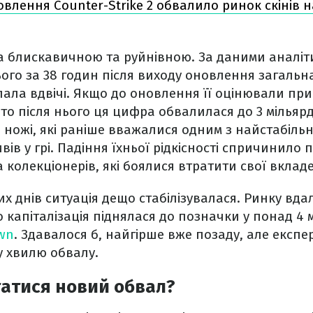
влення Counter-Strike 2 обвалило ринок скінів н
ла блискавичною та руйнівною. За даними аналіт
сього за 38 годин після виходу оновлення загальна
впала вдвічі. Якщо до оновлення її оцінювали пр
, то після нього ця цифра обвалилася до 3 мільяр
ножі, які раніше вважалися одним з найстабільн
ів у грі. Падіння їхньої рідкісності спричинило 
а колекціонерів, які боялися втратити свої вклад
х днів ситуація дещо стабілізувалася. Ринку вда
о капіталізація піднялася до позначки у понад 4 
wn
. Здавалося б, найгірше вже позаду, але екс
у хвилю обвалу.
атися новий обвал?