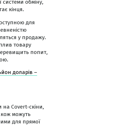
ї системи обміну,
є кінця.​
доступною для
певненістю
вляться у продажу.
аплив товару
перевищить попит,
ою.
ьйон доларів –
 на Covert-скіни,
також можуть
шими для прямої