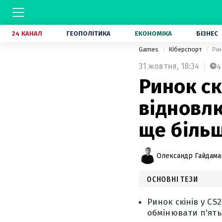
24 КАНАЛ
ГЕОПОЛІТИКА
ЕКОНОМІКА
БІЗНЕС
Games
Кіберспорт
Рин
31 жовтня,
18:34
4
Ринок ск
відновл
ще біль
Олександр Гайдам
ОСНОВНІ ТЕЗИ
Ринок скінів у C
обмінювати п'ять 