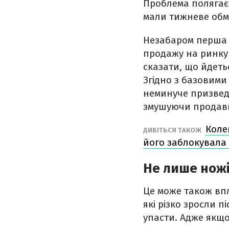
Проблема полягає 
мали тижневе обмеж
Незабаром перша 
продажу на ринку 
сказати, що йдеть
Згідно з базовими
неминуче призвед
змушуючи продавц
Коле
ДИВІТЬСЯ ТАКОЖ
його заблокувала
Не лише нож
Це може також впл
які різко зросли 
упасти. Адже якщ