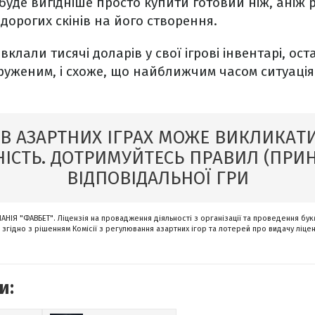
буде вигідніше просто купити готовий ніж, аніж 
дорогих скінів на його створення.
і вклали тисячі доларів у свої ігрові інвентарі, о
уженим, і схоже, що найближчим часом ситуаці
 В АЗАРТНИХ ІГРАХ МОЖЕ ВИКЛИКАТИ
ІСТЬ. ДОТРИМУЙТЕСЬ ПРАВИЛ (ПРИ
ВІДПОВІДАЛЬНОЇ ГРИ
НІЯ "ФАВБЕТ". Ліцензія на провадження діяльності з організації та проведення бук
 згідно з рішенням Комісії з регулювання азартних ігор та лотерей про видачу ліценз
и: