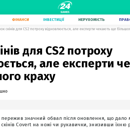
ФІНАНСИ
ІНВЕСТИЦІЇ
НЕРУХОМІСТЬ
ПРАВ
ок скінів для CS2 потроху відновлюється, але експерти чекають ще більшо
інів для CS2 потроху
юється, але експерти ч
шого краху
ашко
S2 пережив значний обвал після оновлення, що дало 
скінів Covert на ножі чи рукавички, знизивши їхню рід