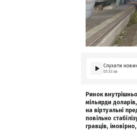
Слухати нови
01:33 хв
Ринок внутрішньоі
мільярди доларів
на віртуальні пре
повільно стабілі
гравців, імовірно