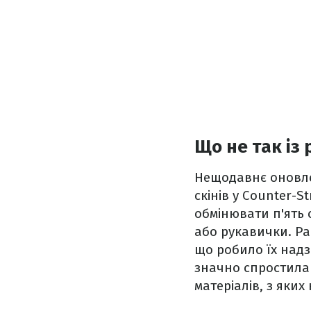
Що не так із 
Нещодавнє оновле
скінів у Counter-
обмінювати п'ять 
або рукавички. Ра
що робило їх над
значно спростила 
матеріалів, з яки