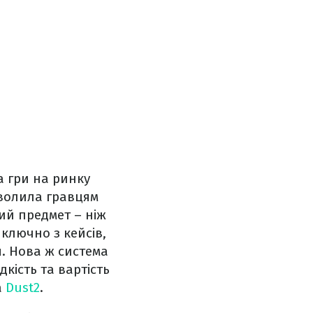
 гри на ринку
озволила гравцям
ший предмет – ніж
ключно з кейсів,
. Нова ж система
кість та вартість
а
Dust2
.