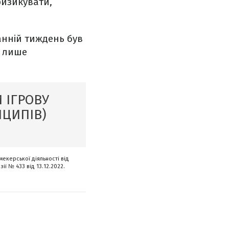
ризикувати,
станній тиждень був
я лише
 ІГРОВУ
НЦИПІВ)
мекерської діяльності від
ії № 433 від 13.12.2022.