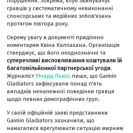
порушення. Зокрема, клуб звинувачує
гравців у систематичному невиконанні
спонсорських та медійних зобов'язань
протягом півтора року.
Окрему увагу в документі приділено
коментарям Квіна Каллахана. Організація
стверджує, що його неоднозначні та
суперечливі висловлювання коштували їй
багатомільйонної партнерської угоди
.
Журналіст
Річард Льюїс
пише, що Gaimin
Gladiators зафіксували понад п'ять
випадків неналежної поведінки гравця
щодо певних демографічних груп.
У своїй офіційній заяві представники
Gaimin Gladiators зазначили, що
намагалися врегулювати ситуацію мирним