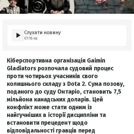
Слухати новину
01:16 хв
Кіберспортивна організація Gaimin
Gladiators розпочала судовий процес
проти чотирьох учасників свого
колишнього складу з Dota 2. Сума позову,
поданого до суду Онтаріо, становить 7,5
мільйона канадських доларів. Цей
конфлікт може стати одним із
найгучніших в історії дисципліни та
встановити прецедент щодо
відповідальності гравців перед