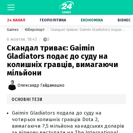
24 КАНАЛ
ГЕОПОЛІТИКА
ЕКОНОМІКА
БІЗНЕС
Games
Кіберспорт
Скандал триває: Gaimin Gladiators подає до суду на колишніх гравців, вимагаючи мільйони
6 жовтня,
18:43
3
Скандал триває: Gaimin
Gladiators подає до суду на
колишніх гравців, вимагаючи
мільйони
Олександр Гайдамашко
ОСНОВНІ ТЕЗИ
Gaimin Gladiators подала до суду на
чотирьох колишніх гравців Dota 2,
вимагаючи 7,5 мільйона канадських доларів
за відмову виступати на The International