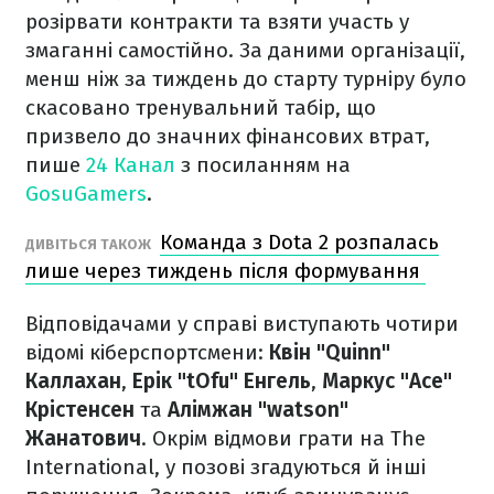
розірвати контракти та взяти участь у
змаганні самостійно. За даними організації,
менш ніж за тиждень до старту турніру було
скасовано тренувальний табір, що
призвело до значних фінансових втрат,
пише
24 Канал
з посиланням на
GosuGamers
.
Команда з Dota 2 розпалась
ДИВІТЬСЯ ТАКОЖ
лише через тиждень після формування
Відповідачами у справі виступають чотири
відомі кіберспортсмени:
Квін "Quinn"
Каллахан
,
Ерік "tOfu" Енгель
,
Маркус "Ace"
Крістенсен
та
Алімжан "watson"
Жанатович
. Окрім відмови грати на The
International, у позові згадуються й інші