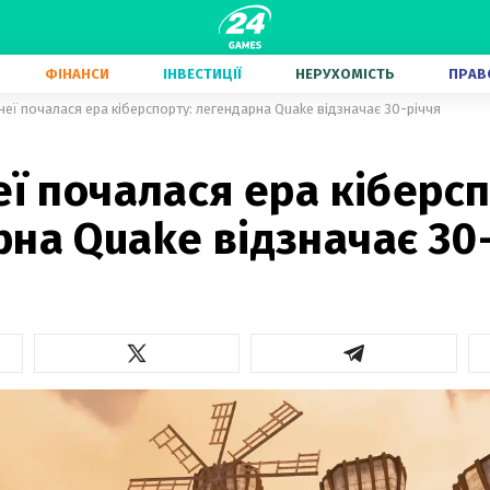
ФІНАНСИ
ІНВЕСТИЦІЇ
НЕРУХОМІСТЬ
ПРАВ
 неї почалася ера кіберспорту: легендарна Quake відзначає 30-річчя
еї почалася ера кіберсп
на Quake відзначає 30