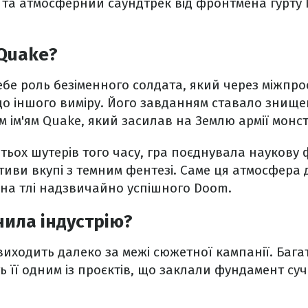
а атмосферний саундтрек від фронтмена гурту Ni
Quake?
ебе роль безіменного солдата, який через міжпро
до іншого виміру. Його завданням ставало знищ
 ім'ям Quake, який засилав на Землю армії монстр
гатьох шутерів того часу, гра поєднувала наукову
тиви вкупі з темним фентезі. Саме ця атмосфера
 на тлі надзвичайно успішного Doom.
нила індустрію?
ходить далеко за межі сюжетної кампанії. Багат
ь її одним із проєктів, що заклали фундамент су