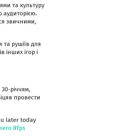
ями та культуру
ю аудиторією.
ься звичними,
и та рушіїв для
в інших ігор і
з 30-річчям,
біцяв провести
u later today
mero
#fps