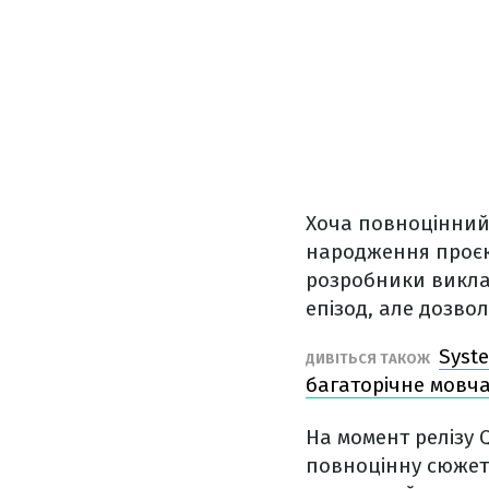
Хоча повноцінний 
народження проєк
розробники виклал
епізод, але дозво
Syst
ДИВІТЬСЯ ТАКОЖ
багаторічне мовч
На момент релізу 
повноцінну сюжетн