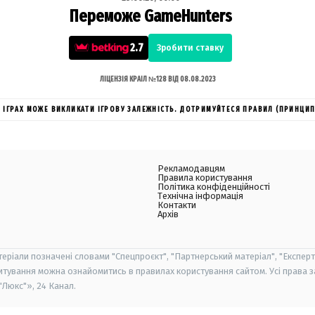
Переможе GameHunters
2.7
Зробити ставку
ЛІЦЕНЗІЯ КРАІЛ №128 ВІД 08.08.2023
ИХ ІГРАХ МОЖЕ ВИКЛИКАТИ ІГРОВУ ЗАЛЕЖНІСТЬ. ДОТРИМУЙТЕСЯ ПРАВИЛ (ПРИНЦИП
Рекламодавцям
Правила користування
Політика конфіденційності
Технічна інформація
Контакти
Архів
теріали позначені словами "Спецпроєкт", "Партнерський матеріал", "Експерт
итування можна ознайомитись в правилах користування сайтом. Усі права 
Люкс"», 24 Канал.