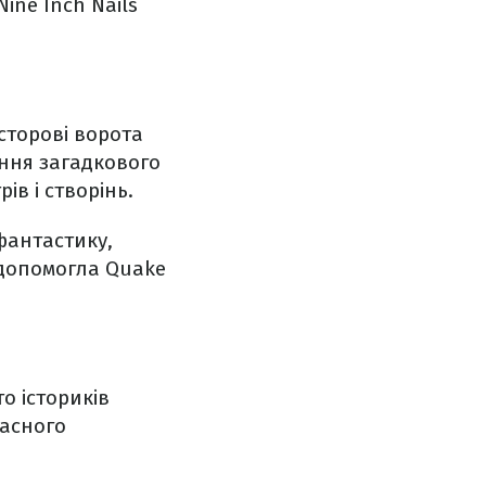
ne Inch Nails
сторові ворота
ення загадкового
ів і створінь.
 фантастику,
 допомогла Quake
о істориків
часного