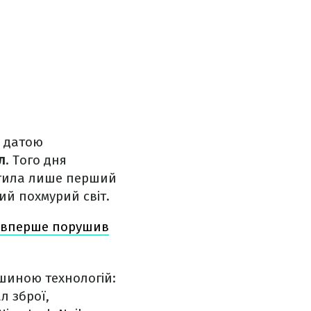
ю датою
л
. Того дня
істила лише перший
ий похмурий світ.
и вперше порушив
ршиною технологій:
л зброї,