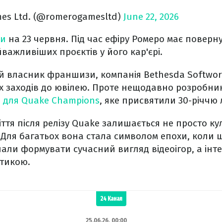
es Ltd. (@romerogamesltd)
June 22, 2026
ли
на 23 червня. Під час ефіру Ромеро має поверну
йважливіших проєктів у його кар'єрі.
й власник франшизи, компанія Bethesda Softwor
х заходів до ювілею. Проте нещодавно розробни
 для Quake Champions
, яке присвятили 30-річчю 
іття після релізу Quake залишається не просто ку
 Для багатьох вона стала символом епохи, коли 
али формувати сучасний вигляд відеоігор, а інт
тикою.
24 Канал
25.06.26, 00:00