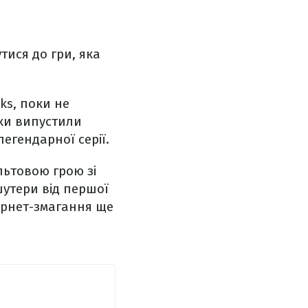
тися до гри, яка
ks, поки не
ки випустили
легендарної серії.
льтовою грою зі
шутери від першої
ернет-змагання ще