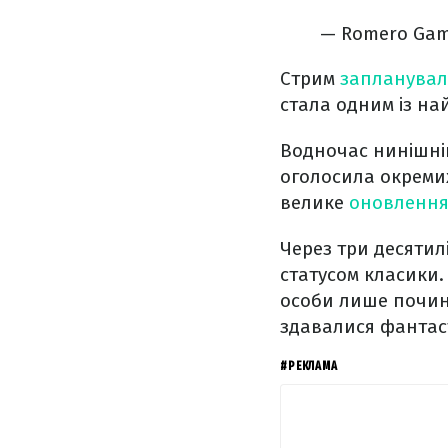
— Romero Gam
Стрим
запланува
стала одним із на
Водночас нинішні
оголосила окреми
велике
оновлення
Через три десятил
статусом класики.
особи лише почин
здавалися фантас
#РЕКЛАМА