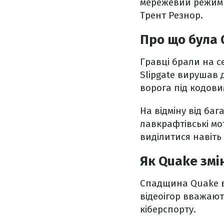
мережевий режим т
Трент Резнор.
Про що була 
Гравці брали на с
Slipgate вирушав 
ворога під кодовим
На відміну від ба
лавкрафтівські мо
виділитися навіть
Як Quake змі
Спадщина Quake ви
відеоігор вважают
кіберспорту.