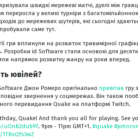
ризувала швидкі мережеві матчі, дуелі між гравц
ом переросла у великі турніри з багатомільйонно
ідходів до мережевих шутерів, які сьогодні здают
пробували саме тут.
огії гри вплинули на розвиток тривимірної графік
. Розробки id Software стали основою для десяткі
ли напрямок розвитку жанру на роки вперед.
ть ювілей?
 Software Джон Ромеро оригінально
привітав
гру 
повідне звернення у соцмережах. Він також поо
ного перевидання Quake на платформі Twitch.
thday, Quake! And thank you all for playing.
See yo
co/uOnB2dub9f
. 9pm - 11pm GMT+1.
#quake
#johnro
om/1TBsQfs3wZ