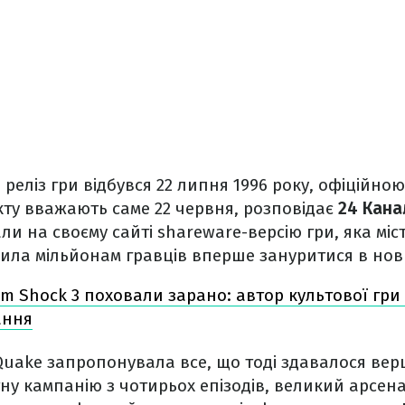
реліз гри відбувся 22 липня 1996 року, офіційно
ту вважають саме 22 червня, розповідає
24 Кана
и на своєму сайті shareware-версію гри, яка м
лила мільйонам гравців вперше зануритися в нов
em Shock 3 поховали зарано: автор культової гр
ання
Quake запропонувала все, що тоді здавалося ве
у кампанію з чотирьох епізодів, великий арсена