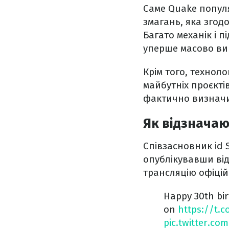
Саме Quake популя
змагань, яка згод
Багато механік і п
уперше масово ви
Крім того, технол
майбутніх проєктів
фактично визначи
Як відзначаю
Співзасновник id
опублікувавши від
трансляцію офіцій
Happy 30th bir
on
https://t.
pic.twitter.c