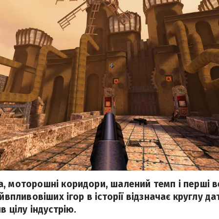
, моторошні коридори, шалений темп і перші в
айвпливовіших ігор в історії відзначає круглу да
в цілу індустрію.