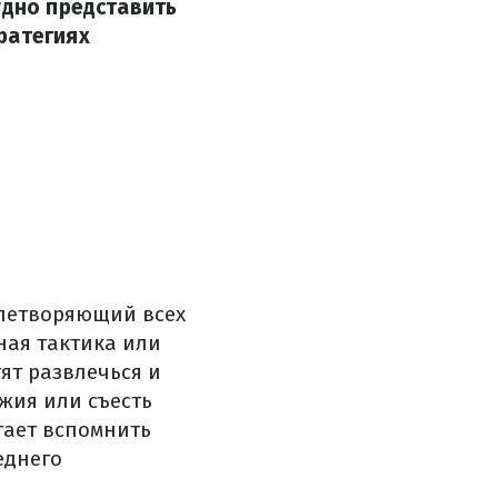
удно представить
ратегиях
влетворяющий всех
ная тактика или
ят развлечься и
жия или съесть
гает вспомнить
еднего