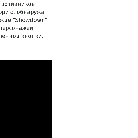
 противников
торию, обнаружат
режим "Showdown"
 персонажей,
ленной кнопки.