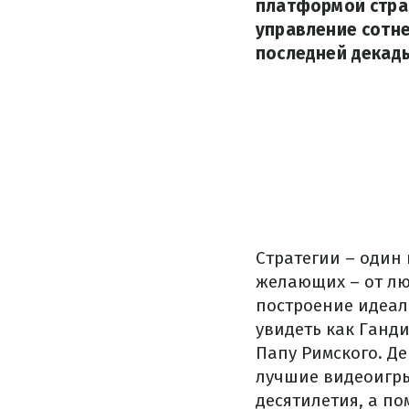
платформой страт
управление сотне
последней декады
Стратегии – один
желающих – от лю
построение идеал
увидеть как Ганд
Папу Римского. Д
лучшие видеоигры
десятилетия, а по