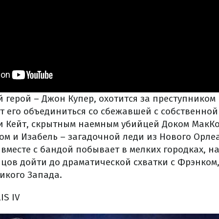
 герой – Джон Купер, охотится за преступником
т его объединиться со сбежавшей с собственной
и Кейт, скрытным наемным убийцей Доком МакКо
ом и Изабель – загадочной леди из Нового Орлеа
вместе с бандой побывает в мелких городках, на
нцов дойти до драматической схватки с Фрэнком,
икого Запада.
IS IV