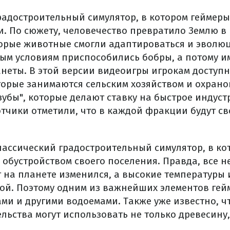
градостроительный симулятор, в котором геймер
и. По сюжету, человечество превратило Землю в
торые животные смогли адаптироваться и эволю
вым условиям приспособились бобры, а потому и
неты. В этой версии видеоигры игрокам доступ
оторые занимаются сельским хозяйством и охрано
зубы", которые делают ставку на быстрое индус
отчики отметили, что в каждой фракции будут с
лассический градостроительный симулятор, в ко
обустройством своего поселения. Правда, все не
т на планете изменился, а высокие температуры
мой. Поэтому одним из важнейших элементов гей
ми и другими водоемами. Также уже известно, ч
льства могут использовать не только древесину,