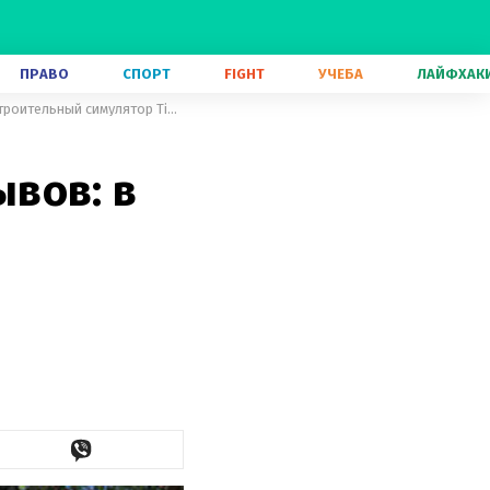
ПРАВО
СПОРТ
FIGHT
УЧЕБА
ЛАЙФХАК
Более 90% положительных отзывов: в Steam вышел интересный градостроительный симулятор Timberborn
вов: в