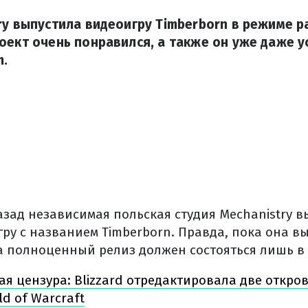
ry выпустила видеоигру Timberborn в режиме р
оект очень понравился, а также он уже даже у
m.
азад независимая польская студия Mechanistry 
ру с названием Timberborn. Правда, пока она в
 а полноценный релиз должен состояться лишь в
ая цензура: Blizzard отредактировала две откр
d of Warcraft