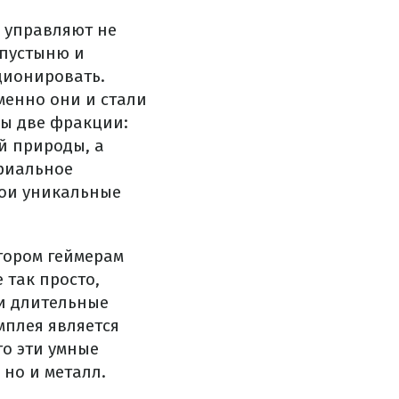
ы управляют не
 пустыню и
ционировать.
менно они и стали
ны две фракции:
й природы, а
триальное
вои уникальные
тором геймерам
 так просто,
 и длительные
мплея является
то эти умные
 но и металл.