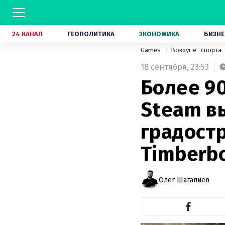
24 КАНАЛ
ГЕОПОЛИТИКА
ЭКОНОМИКА
БИЗНЕ
Games
Вокруг е -спорта
18 сентября,
23:53
Более 9
Steam в
градост
Timberb
Олег Шагалиев