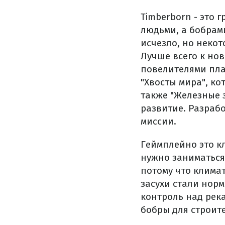
Timberborn - это 
людьми, а бобрам
исчезло, но неко
Лучше всего к но
повелителями пла
"Хвосты мира", к
также "Железные 
развитие. Разраб
миссии.
Геймплейно это к
нужно заниматься 
потому что клима
засухи стали нор
контроль над река
бобры для строите