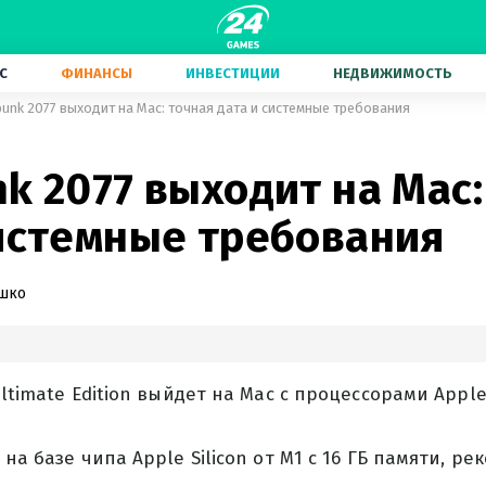
С
ФИНАНСЫ
ИНВЕСТИЦИИ
НЕДВИЖИМОСТЬ
punk 2077 выходит на Mac: точная дата и системные требования
k 2077 выходит на Mac:
системные требования
ашко
ltimate Edition выйдет на Mac с процессорами Apple 
 на базе чипа Apple Silicon от M1 с 16 ГБ памяти, 