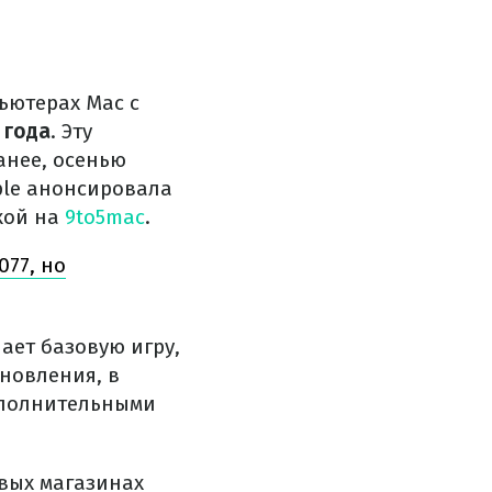
ьютерах Mac с
 года
. Эту
анее, осенью
ple анонсировала
кой на
9to5mac
.
077, но
чает базовую игру,
новления, в
ополнительными
овых магазинах