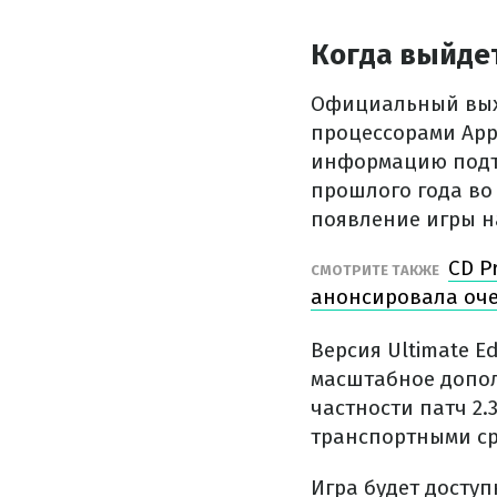
Когда выйдет
Официальный выход
процессорами Appl
информацию подтв
прошлого года во
появление игры на
CD P
СМОТРИТЕ ТАКЖЕ
анонсировала оч
Версия Ultimate E
масштабное допол
частности патч 2
транспортными ср
Игра будет доступ