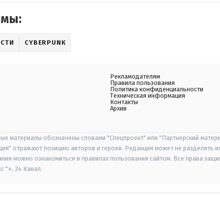
емы:
СТИ
CYBERPUNK
Рекламодателям
Правила пользования
Политика конфиденциальности
Техническая информация
Контакты
Архив
ые материалы обозначены словами "Спецпроект" или "Партнерский матери
иция" отражают позицию авторов и героев. Редакция может не разделять и
ания можно ознакомиться в правилах пользования сайтом. Все права защ
 "», 24 Канал.