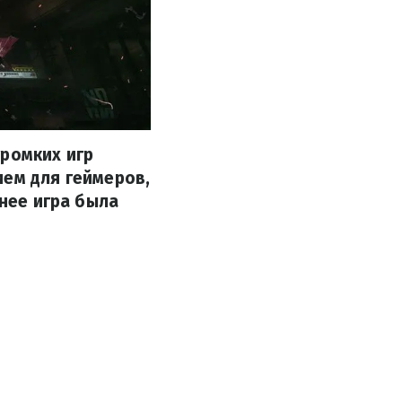
громких игр
ием для геймеров,
анее игра была