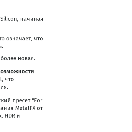
Silicon, начиная
о означает, что
ь.
более новая.
возможности
, что
ия.
кий пресет "For
ания MetalFX от
х, HDR и