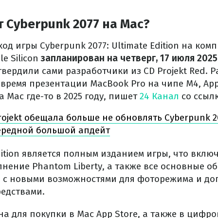
 Cyberpunk 2077 на Mac?
 игры Cyberpunk 2077: Ultimate Edition на комп
e Silicon
запланирован на четверг, 17 июля 2025
ердили сами разработчики из CD Projekt Red. Р
 время презентации MacBook Pro на чипе M4, Ap
 Mac где-то в 2025 году, пишет
24 Канал
со ссыл
rojekt обещала больше не обновлять Cyberpunk 2
ередной большой апдейт
dition является полным изданием игры, что вклю
нение Phantom Liberty, а также все основные об
.3 с новыми возможностями для фоторежима и д
едствами.
на для покупки в Mac App Store, а также в цифр