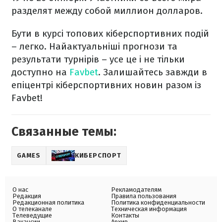
разделят между собой миллион долларов.
Бути в курсі топових кіберспортивних подій
– легко. Найактуальніші прогнози та
результати турнірів – усе це і не тільки
доступно на
Favbet
. Залишайтесь завжди в
епіцентрі кіберспортивних новин разом із
Favbet!
Связанные темы:
GAMES
КИБЕРСПОРТ
О нас
Рекламодателям
Редакция
Правила пользования
Редакционная политика
Политика конфиденциальности
О телеканале
Техническая информация
Телеведущие
Контакты
Вакансии
Архив