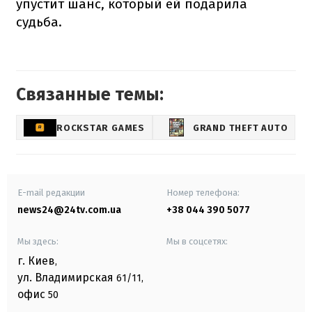
упустит шанс, который ей подарила
судьба.
Связанные темы:
ROCKSTAR GAMES
GRAND THEFT AUTO
E-mail редакции
Номер телефона:
news24@24tv.com.ua
+38 044 390 5077
Мы здесь:
Мы в соцсетях:
г. Киев
,
ул. Владимирская
61/11,
офис
50