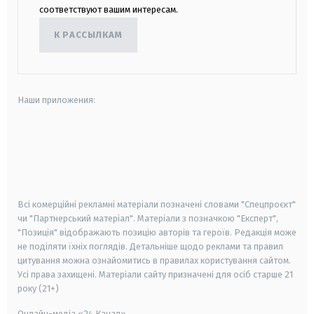
соответствуют вашим интересам.
К РАССЫЛКАМ
Наши приложения:
android
apple
smart tv
samsung smart tv
Всі комерційні рекламні матеріали позначені словами "Спецпроєкт"
чи "Партнерський матеріал". Матеріали з позначкою "Експерт",
"Позиція" відображають позицію авторів та героїв. Редакція може
не поділяти їхніх поглядів. Детальніше щодо реклами та правил
цитування можна ознайомитись в правилах користування сайтом.
Усі права захищені.
Матеріали сайту призначені для осіб старше
21
року (21+)
Онлайн-медіа «24 Канал»