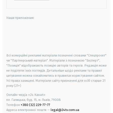
Наши приложения:
android
apple
smart tv
samsung smart tv
Всі комерційні рекламні матеріали позначені словами "Спецпроєкт"
чи "Партнерський матеріал". Матеріали з позначкою "Експерт",
"Позиція" відображають позицію авторів та героїв. Редакція може
не поділяти їхніх поглядів. Детальніше щодо реклами та правил
цитування можна ознайомитись в правилах користування сайтом.
Усі права захищені.
Матеріали сайту призначені для осіб старше
21
року (21+)
Онлайн-медіа «24 Канал»
пл. Галицька, буд. 15, м. Львів, 79008
Телефон
+380 (32) 229-77-77
Адреса електронної пошти —
legal@24tv.com.ua