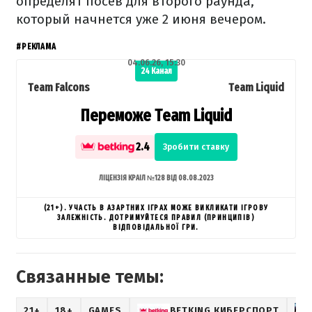
определят посев для второго раунда,
который начнется уже 2 июня вечером.
#РЕКЛАМА
04.06.26, 15:30
24 Канал
Team Falcons
Team Liquid
Переможе Team Liquid
2.4
Зробити ставку
ЛІЦЕНЗІЯ КРАІЛ №128 ВІД 08.08.2023
(21+). УЧАСТЬ В АЗАРТНИХ ІГРАХ МОЖЕ ВИКЛИКАТИ ІГРОВУ
ЗАЛЕЖНІСТЬ. ДОТРИМУЙТЕСЯ ПРАВИЛ (ПРИНЦИПІВ)
ВІДПОВІДАЛЬНОЇ ГРИ.
Связанные темы:
21+
18+
GAMES
BETKING КИБЕРСПОРТ