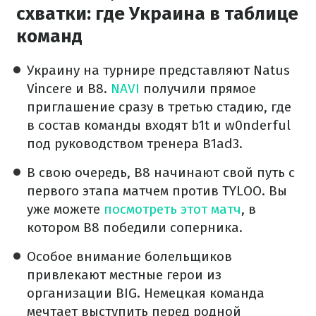
схватки: где Украина в таблице
команд
Украину на турнире представляют Natus
Vincere и B8.
NAVI
получили прямое
приглашение сразу в третью стадию, где
в состав команды входят b1t и w0nderful
под руководством тренера B1ad3.
В свою очередь, B8 начинают свой путь с
первого этапа матчем против TYLOO. Вы
уже можете
посмотреть этот матч
, в
котором B8 победили соперника.
Особое внимание болельщиков
привлекают местные герои из
организации BIG. Немецкая команда
мечтает выступить перед родной