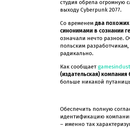
студия обрела огромную с
выходу Cyberpunk 2077.
Со временем
два похожих
синонимами в сознании г
означали нечто разное. О
польским разработчикам,
радикально.
Как сообщает
gamesindust
(издательская) компания 
больше никакой путаниц
Обеспечить полную согла
идентификацию компании 
– именно так характериз