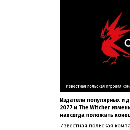
Известная польская игровая ком
Издатели популярных и д
2077 и The Witcher измен
навсегда положить конец
Известная польская комп