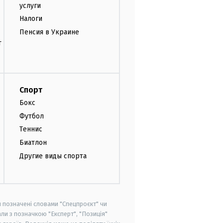
услуги
Налоги
Пенсия в Украине
т
Спорт
Бокс
Футбол
Теннис
Биатлон
Другие виды спорта
и позначені словами "Спецпроєкт" чи
ли з позначкою "Експерт", "Позиція"