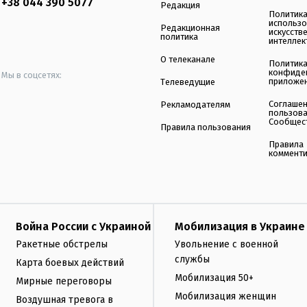
+38 044 390 5077
Редакция
Политик
использ
Редакционная
искусств
политика
интеллек
О телеканале
Политик
конфиде
Мы в соцсетях:
приложе
Телеведущие
Соглаше
Рекламодателям
пользов
Сообщес
Правила пользования
Правила
коммент
Война России с Украиной
Мобилизация в Украине
Ракетные обстрелы
Увольнение с военной
службы
Карта боевых действий
Мобилизация 50+
Мирные переговоры
Мобилизация женщин
Воздушная тревога в