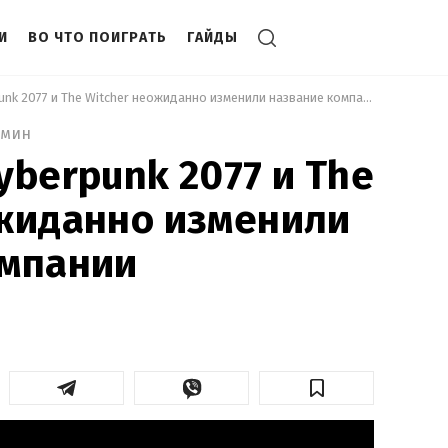
И
ВО ЧТО ПОИГРАТЬ
ГАЙДЫ
 Создатели Cyberpunk 2077 и The Witcher неожиданно изменили название компании 
 мин
yberpunk 2077 и The
ожиданно изменили
омпании