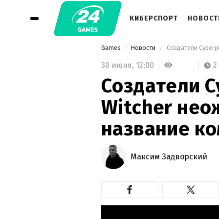
КИБЕРСПОРТ
НОВОСТ
Games
Новости
30 июня,
12:00
2
Создатели C
Witcher не
название к
Максим Задворский