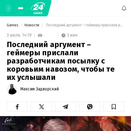
Games
Новости
 Последний аргумент – геймеры прислали разработчикам посылку с коровьим навозом, чтобы те их услышали 
3 мин
3 июля,
14:19
Последний аргумент –
геймеры прислали
разработчикам посылку с
коровьим навозом, чтобы те
их услышали
Максим Задворский