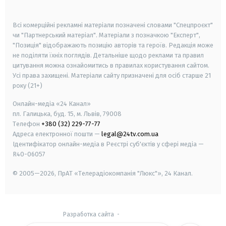
smart tv
samsung smart tv
Всі комерційні рекламні матеріали позначені словами "Спецпроєкт"
чи "Партнерський матеріал". Матеріали з позначкою "Експерт",
"Позиція" відображають позицію авторів та героїв. Редакція може
не поділяти їхніх поглядів. Детальніше щодо реклами та правил
цитування можна ознайомитись в правилах користування сайтом.
Усі права захищені.
Матеріали сайту призначені для осіб старше
21
року (21+)
Онлайн-медіа «24 Канал»
пл. Галицька, буд. 15, м. Львів, 79008
Телефон
+380 (32) 229-77-77
Адреса електронної пошти —
legal@24tv.com.ua
Ідентифікатор онлайн-медіа в Реєстрі суб'єктів у сфері медіа —
R40-06057
© 2005—2026,
ПрАТ «Телерадіокомпанія "Люкс"», 24 Канал.
Разработка сайта
-