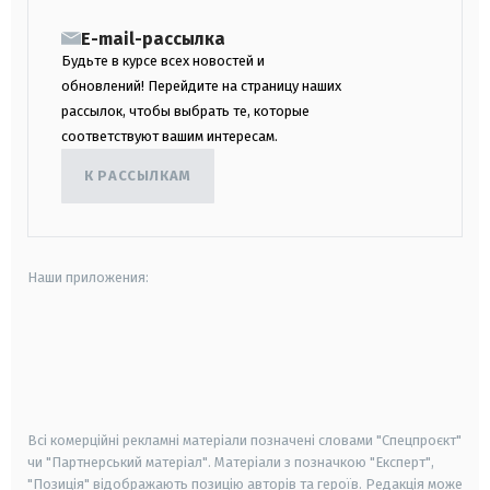
E-mail-рассылка
Будьте в курсе всех новостей и
обновлений! Перейдите на страницу наших
рассылок, чтобы выбрать те, которые
соответствуют вашим интересам.
К РАССЫЛКАМ
Наши приложения:
android
apple
smart tv
samsung smart tv
Всі комерційні рекламні матеріали позначені словами "Спецпроєкт"
чи "Партнерський матеріал". Матеріали з позначкою "Експерт",
"Позиція" відображають позицію авторів та героїв. Редакція може