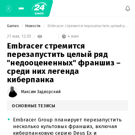
Games
Новости
 Embracer стремится перезапустить целый ряд "недооцененных" франшиз – среди них легенда киберпанка 
4 мин
21 мая,
12:30
Embracer стремится
перезапустить целый ряд
"недооцененных" франшиз –
среди них легенда
киберпанка
Максим Задворский
ОСНОВНЫЕ ТЕЗИСЫ
Embracer Group планирует перезапустить
несколько культовых франшиз, включая
киберпанковую серию Deus Ex и