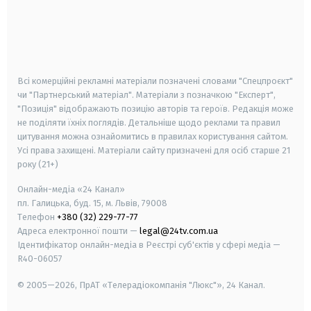
android
apple
smart tv
samsung smart tv
Всі комерційні рекламні матеріали позначені словами "Спецпроєкт"
чи "Партнерський матеріал". Матеріали з позначкою "Експерт",
"Позиція" відображають позицію авторів та героїв. Редакція може
не поділяти їхніх поглядів. Детальніше щодо реклами та правил
цитування можна ознайомитись в правилах користування сайтом.
Усі права захищені.
Матеріали сайту призначені для осіб старше
21
року (21+)
Онлайн-медіа «24 Канал»
пл. Галицька, буд. 15, м. Львів, 79008
Телефон
+380 (32) 229-77-77
Адреса електронної пошти —
legal@24tv.com.ua
Ідентифікатор онлайн-медіа в Реєстрі суб'єктів у сфері медіа —
R40-06057
© 2005—2026,
ПрАТ «Телерадіокомпанія "Люкс"», 24 Канал.