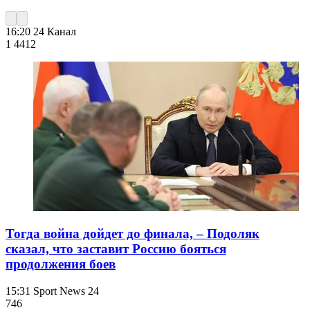
16:20
24 Канал
1 441
2
Тогда война дойдет до финала, – Подоляк
сказал, что заставит Россию бояться
продолжения боев
15:31
Sport News 24
746