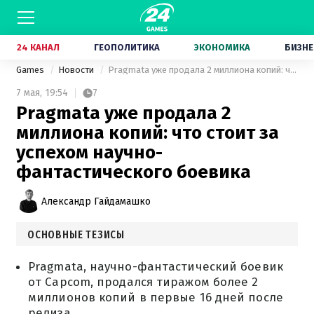
24 КАНАЛ
ГЕОПОЛИТИКА
ЭКОНОМИКА
БИЗНЕ
Games
Новости
Pragmata уже продала 2 миллиона копий: что стоит за успехом научно-фантастического боевика
7 мая,
19:54
7
Pragmata уже продала 2
миллиона копий: что стоит за
успехом научно-
фантастического боевика
Александр Гайдамашко
ОСНОВНЫЕ ТЕЗИСЫ
Pragmata, научно-фантастический боевик
от Capcom, продался тиражом более 2
миллионов копий в первые 16 дней после
релиза.