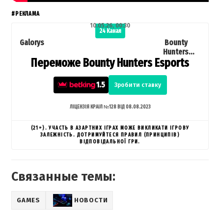
#РЕКЛАМА
10.05.26, 00:30
24 Канал
Galorys
Bounty
Hunters
Переможе Bounty Hunters Esports
Esports
1.5
Зробити ставку
ЛІЦЕНЗІЯ КРАІЛ №128 ВІД 08.08.2023
(21+). УЧАСТЬ В АЗАРТНИХ ІГРАХ МОЖЕ ВИКЛИКАТИ ІГРОВУ
ЗАЛЕЖНІСТЬ. ДОТРИМУЙТЕСЯ ПРАВИЛ (ПРИНЦИПІВ)
ВІДПОВІДАЛЬНОЇ ГРИ.
Связанные темы:
GAMES
НОВОСТИ