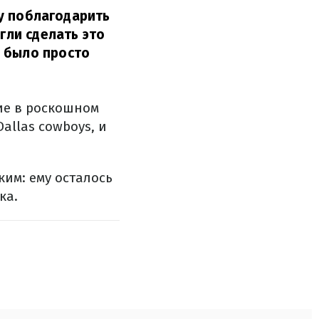
чу поблагодарить
гли сделать это
о было просто
ние в роскошном
allas cowboys, и
им: ему осталось
ка.