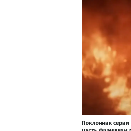
Поклонник серии 
часть франшизы п