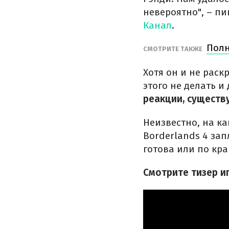
невероятно", – п
Канал
.
Полн
СМОТРИТЕ ТАКЖЕ
Хотя он и не раск
этого не делать 
реакции, существ
Неизвестно, на ка
Borderlands 4 зап
готова или по кр
Смотрите тизер иг