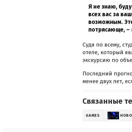
Я не знаю, буду
всех вас за ва
возможным. Это
потрясающе,
– 
Судя по всему, ст
отеле, который яв
экскурсию по объе
Последний прогно
менее двух лет, е
Связанные т
GAMES
НОВО