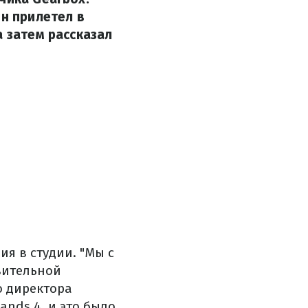
он прилетел в
а затем рассказал
я в студии. "Мы с
вительной
о директора
ands 4, и это было