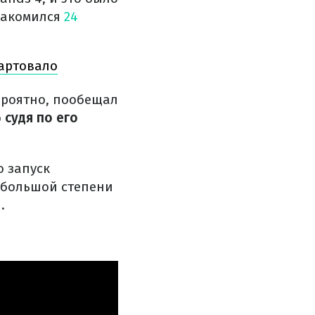
знакомился
24
тартовало
вероятно, пообещал
о
судя по его
о запуск
в большой степени
.