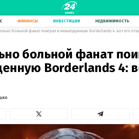
С
ФИНАНСЫ
ИНВЕСТИЦИИ
НЕДВИЖИМОСТЬ
ельно больной фанат поиграл в невыпущенную Borderlands 4: вот его отз
ьно больной фанат пои
нную Borderlands 4: в
ашко