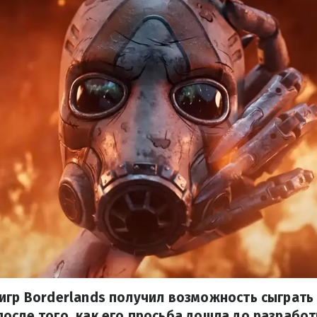
игр Borderlands получил возможность сыграть
осле того, как его просьба дошла до разработ