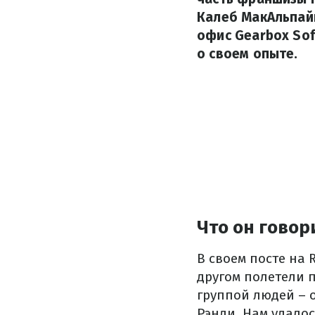
Калеб МакАльпайн
офис Gearbox Sof
о своем опыте.
Что он говор
В своем посте на 
другом полетели 
группой людей – о
Рэнди. Нам удалос