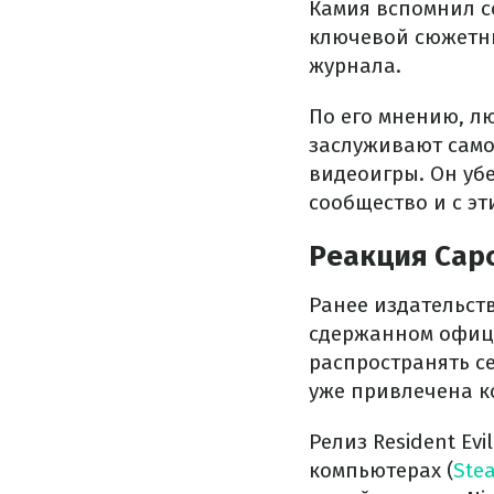
Камия вспомнил с
ключевой сюжетны
журнала.
По его мнению, л
заслуживают само
видеоигры. Он убе
сообщество и с эт
Реакция Cap
Ранее издательст
сдержанном офиц
распространять с
уже привлечена к
Релиз Resident Ev
компьютерах (
Ste