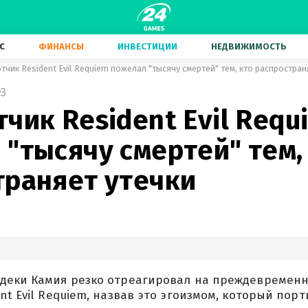
С
ФИНАНСЫ
ИНВЕСТИЦИИ
НЕДВИЖИМОСТЬ
тчик Resident Evil Requiem пожелал "тысячу смертей" тем, кто распростран
3
чик Resident Evil Requ
"тысячу смертей" тем,
траняет утечки
деки Камия резко отреагировал на преждевременн
nt Evil Requiem, назвав это эгоизмом, который порт