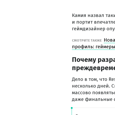
Камия назвал так
и портит впечатл
геймдизайнер опу
Нова
СМОТРИТЕ ТАКЖЕ
профиль: геймеры 
Почему разра
преждевреме
Дело в том, что Re
несколько дней. С
массово появлять
даже финальные 