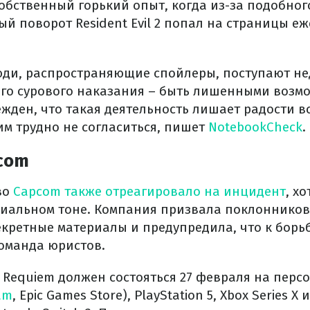
обственный горький опыт, когда из-за подобно
й поворот Resident Evil 2 попал на страницы е
юди, распространяющие спойлеры, поступают не
го сурового наказания – быть лишенными возмо
жден, что такая деятельность лишает радости в
им трудно не согласиться, пишет
NotebookCheck
.
com
во
Capcom также отреагировало на инцидент
, хо
иальном тоне. Компания призвала поклонников
екретные материалы и предупредила, что к борь
оманда юристов.
il Requiem должен состояться 27 февраля на пер
am
, Epic Games Store), PlayStation 5, Xbox Series X 