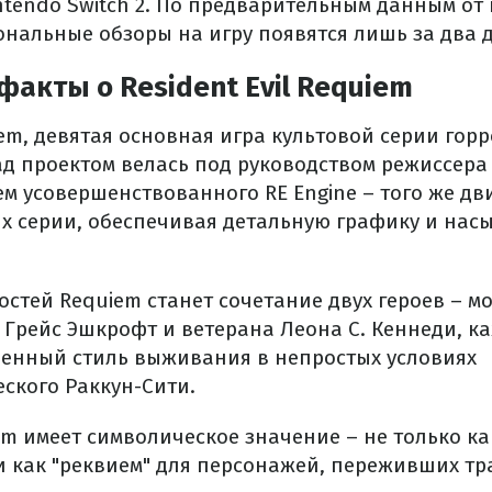
ntendo Switch 2. По предварительным данным от
нальные обзоры на игру появятся лишь за два д
акты о Resident Evil Requiem
uiem, девятая основная игра культовой серии гор
ад проектом велась под руководством режиссер
м усовершенствованного RE Engine – того же дви
х серии, обеспечивая детальную графику и на
остей Requiem станет сочетание двух героев – м
Грейс Эшкрофт и ветерана Леона С. Кеннеди, к
венный стиль выживания в непростых условиях
ского Раккун-Сити.
m имеет символическое значение – не только ка
но и как "реквием" для персонажей, переживших 