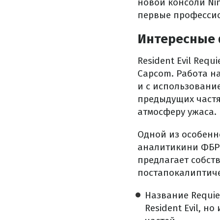
новой консоли Ni
первые профессио
Интересные ф
Resident Evil Req
Capcom. Работа н
и с использование
предыдущих частя
атмосферу ужаса.
Одной из особенн
аналитикини ФБР 
предлагает собст
постапокалиптиче
Название Requie
Resident Evil, 