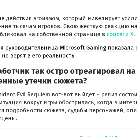
ие действия эгоизмом, который нивелирует усил
ение тысячам игроков. Свою жесткую реакцию н
бликовал на собственной странице в
соцсети X
.
я руководительница Microsoft Gaming показала 
не верят в его реальность
ботчик так остро отреагировал на
нные утечки сюжета?
sident Evil Requiem вот-вот выйдет – релиз состо
итуация вокруг игры обострилась, когда в инте
ся подробности сюжета, судьбы персонажей, опи
сцены.