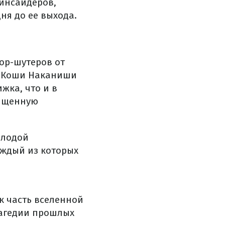
 инсайдеров,
ня до ее выхода.
рор-шутеров от
а Коши Наканиши
жка, что и в
сыщенную
олодой
аждый из которых
к часть вселенной
трагедии прошлых