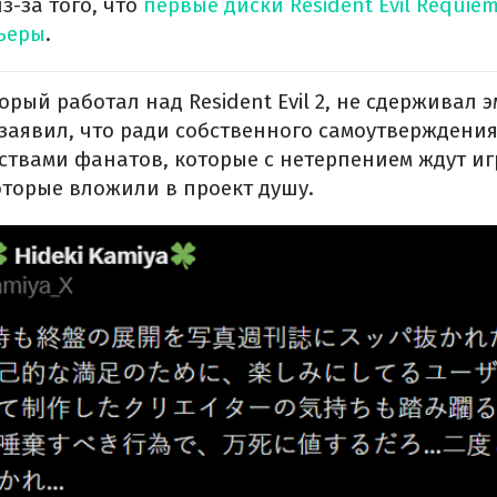
з-за того, что
первые диски Resident Evil Requie
мьеры
.
орый работал над Resident Evil 2, не сдерживал
 заявил, что ради собственного самоутверждени
ствами фанатов, которые с нетерпением ждут игр
оторые вложили в проект душу.