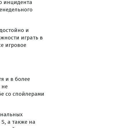
го инцидента
женедельного
достойно и
жности играть в
се игровое
тя и в более
 не
бе со спойлерами
сональных
и S, а также на