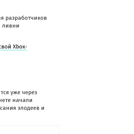
ия разработчиков
а ливни
свой Xbox-
ится уже через
рнете начали
сания злодеев и