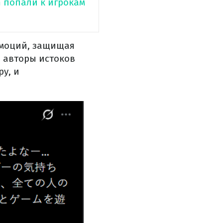
m попали к игрокам
 эмоций, защищая
я авторы истоков
у, и