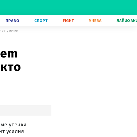
ПРАВО
СПОРТ
FIGHT
УЧЕБА
ЛАЙФХАК
яет утечки
iem
 кто
ые утечки
ит усилия