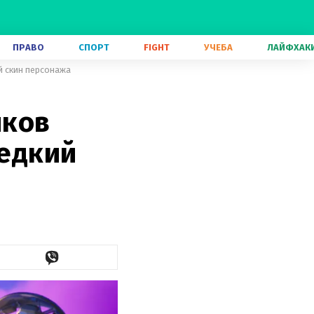
ПРАВО
СПОРТ
FIGHT
УЧЕБА
ЛАЙФХАК
й скин персонажа
иков
редкий