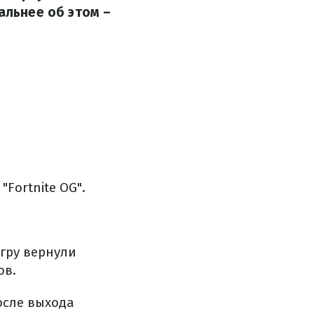
альнее об этом –
"Fortnite OG".
игру вернули
ов.
осле выхода