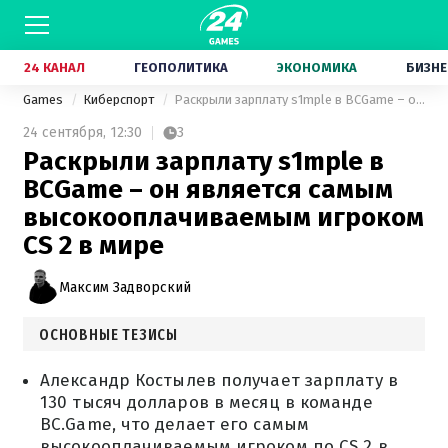
24 КАНАЛ
ГЕОПОЛИТИКА
ЭКОНОМИКА
БИЗНЕ
Games
Киберспорт
Раскрыли зарплату s1mple в BCGame – он является самым высокооплачиваемым игроком CS 2 в мире
24 сентября,
12:30
3
Раскрыли зарплату s1mple в
BCGame – он является самым
высокооплачиваемым игроком
CS 2 в мире
Максим Задворский
ОСНОВНЫЕ ТЕЗИСЫ
Александр Костылев получает зарплату в
130 тысяч долларов в месяц в команде
BC.Game, что делает его самым
высокооплачиваемым игроком по CS 2 в