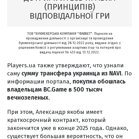
(ПРИНЦИПІВ)
ВІДПОВІДАЛЬНОЇ ГРИ
ТОВ "БУКМЕКЕРСЬКА КОМПАНІЯ "ФАВБЕТ". Ліцензія на
провадження діяльності з організації та проведення
букмекерської діяльності від 28.12.2022 року, видана згідно з
рішенням Комісії з регулювання азартних ігор та лотерей про
видачу ліцензії № 433 від 13.12.2022.
Players.ua также утверждают, что узнали
саму
сумму трансфера украинца из NAVI
. По
информации портала,
покупка обошлась
владельцам BC.Game в 500 тысяч
вечнозеленых
.
При этом, Александр якобы имеет
краткосрочный контракт, который
закончится уже в конце 2025 года. Однако,
существует большая вероятность, что он