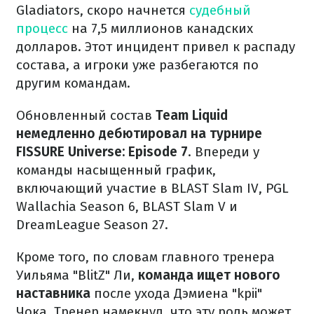
Gladiators, скоро начнется
судебный
процесс
на 7,5 миллионов канадских
долларов. Этот инцидент привел к распаду
состава, а игроки уже разбегаются по
другим командам.
Обновленный состав
Team Liquid
немедленно дебютировал на турнире
FISSURE Universe: Episode 7
. Впереди у
команды насыщенный график,
включающий участие в BLAST Slam IV, PGL
Wallachia Season 6, BLAST Slam V и
DreamLeague Season 27.
Кроме того, по словам главного тренера
Уильяма "BlitZ" Ли,
команда ищет нового
наставника
после ухода Дэмиена "kpii"
Чока. Тренер намекнул, что эту роль может