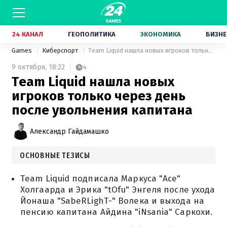
24 КАНАЛ
ГЕОПОЛИТИКА
ЭКОНОМИКА
БИЗНЕ
Games
Киберспорт
Team Liquid нашла новых игроков только через день после увольнения капитана
9 октября,
18:22
4
Team Liquid нашла новых
игроков только через день
после увольнения капитана
Александр Гайдамашко
ОСНОВНЫЕ ТЕЗИСЫ
Team Liquid подписала Маркуса "Ace"
Холгаарда и Эрика "tOfu" Энгеля после ухода
Йонаша "SabeRLighT-" Волека и выхода на
пенсию капитана Айдина "iNsania" Саркохи.