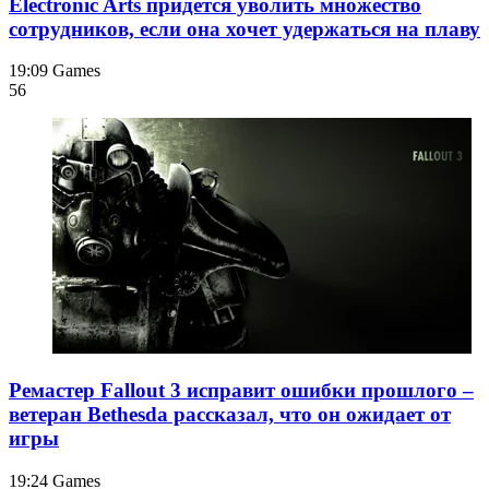
Electronic Arts придется уволить множество
сотрудников, если она хочет удержаться на плаву
19:09
Games
56
Ремастер Fallout 3 исправит ошибки прошлого –
ветеран Bethesda рассказал, что он ожидает от
игры
19:24
Games