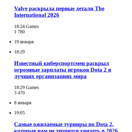
Valve раскрыла первые детали The
International 2026
18:24
Games
1 780
19 января
18:29
Известный киберспортсмен раскрыл
огромные зарплаты игроков Dota 2 в
лучших организациях мира
18:29
Games
3 470
8 января
19:05
Самые ожидаемые турниры по Dota 2,
которые нам не терпится увидеть в 2026