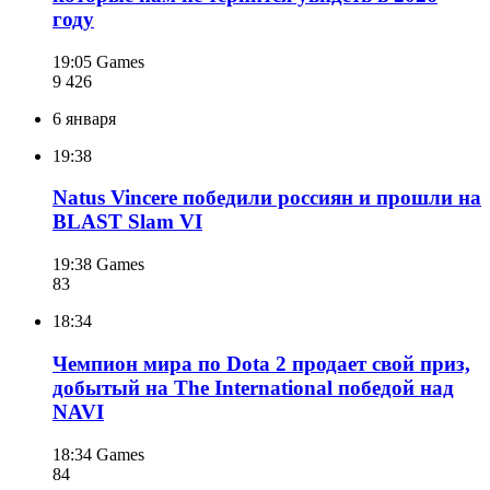
году
19:05
Games
9 426
6 января
19:38
Natus Vincere победили россиян и прошли на
BLAST Slam VI
19:38
Games
83
18:34
Чемпион мира по Dota 2 продает свой приз,
добытый на The International победой над
NAVI
18:34
Games
84