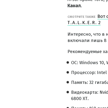
Канал
.
Вот 
СМОТРИТЕ ТАКЖЕ
T․A․L․K․E․R․ 2
Интересно, что в 
включали лишь 8 
Рекомендуемые ха
ОС: Windows 10, 
Процессор: Intel
Память: 32 гига
Видеокарта: Nvid
6800 XT.