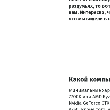
раздумьях, то во
вам. Интересно, 
что мы видели в 
Какой компь
Минимальные харак
7700K или AMD Ryz
Nvidia GeForce GTX
A750. Кроме того,