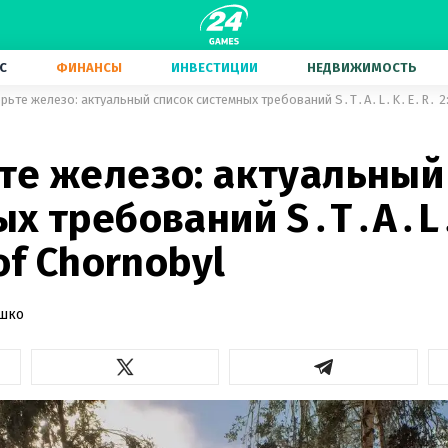
С
ФИНАНСЫ
ИНВЕСТИЦИИ
НЕДВИЖИМОСТЬ
рьте железо: актуальный список системных требований S․T․A․L․K․E․R․ 2: 
те железо: актуальный
ых требований S․T․A․L
 of Chornobyl
ашко