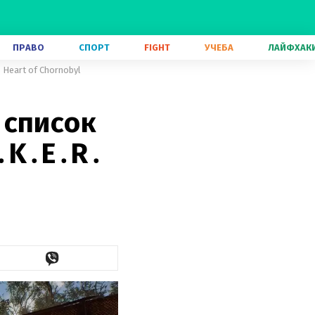
ПРАВО
СПОРТ
FIGHT
УЧЕБА
ЛАЙФХАК
Heart of Chornobyl
 список
․K․E․R․