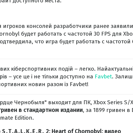
байт доступного места.
я игроков консолей разработчики ранее заявили
hornobyl будет работать с частотой 30 FPS для Xbox
дтвердила, что игра будет работать с частотой 
ових кіберспортивних подій – легко. Найактуальн
ів – усе це і не тільки доступно на
Favbet
. Залиш
портивних новин разом із Favbet!
дце Чернобыля" выходит для ПК, Xbox Series S/X
 гривен в стандартном издании
, за 1899 гривен в 
mate Edition.
S․T․A․L․K․E․R․ 2: Heart of Chornobyl: видео