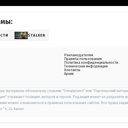
емы:
СТИ
STALKER
Рекламодателям
Правила пользования
Политика конфиденциальности
Техническая информация
Контакты
Архив
ые материалы обозначены словами "Спецпроект" или "Партнерский матери
иция" отражают позицию авторов и героев. Редакция может не разделять и
ания можно ознакомиться в правилах пользования сайтом. Все права защ
 "», 24 Канал.