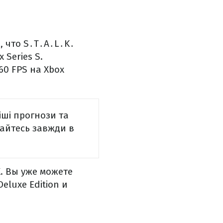
, что S․T․A․L․K․
 Series S.
60 FPS на Xbox
іші прогнози та
айтесь завжди в
. Вы уже можете
Deluxe Edition и