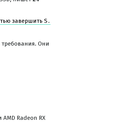
стью завершить S․
е требования. Они
ли AMD Radeon RX