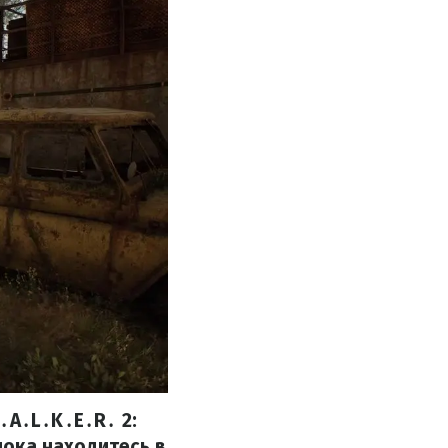
․A․L․K․E․R․ 2:
пока находитесь в