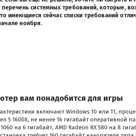
т перечень системных требований, которые, в
что имеющиеся сейчас списки требований отлич
начале ноября.
ютер вам понадобится для игры
теристики включают Windows 10 или 11, процессо
en 5 1600X, не менее 16 гигабайт оперативной п
 1060 на 6 гигабайт, AMD Radeon RX 580 на 8 гигаб
 установка требует 160 гигабайт накопителя тип