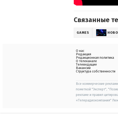
Связанные т
GAMES
НОВО
О нас
Редакция
Редакционная политика
О телеканале
Телеведущие
Вакансии
Структура собственности
Все коммерческие рекламн
пометкой "Эксперт", "Поз
рекламе и правил цитиров
«Телерадиокомпания" Люкс