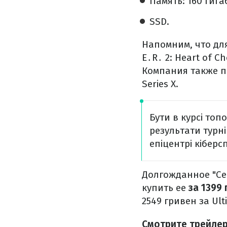
Память: 160 гига
SSD.
Напомним, что дл
E․R․ 2: Heart of C
Компания также по
Series X.
Бути в курсі топ
результати турнір
епіцентрі кіберс
Долгожданное "Сер
купить ее
за 1399
2549 гривен за Ulti
Смотрите трейлер 