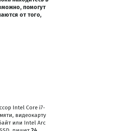
озможно, помогут
аются от того,
р Intel Core i7-
амяти, видеокарту
айт или Intel Arc
а SSD, пишет
24