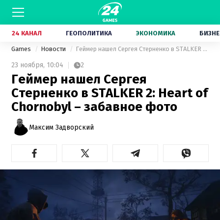
24 КАНАЛ
ГЕОПОЛИТИКА
ЭКОНОМИКА
БИЗНЕ
Games
Новости
Геймер нашел Сергея Стерненко в STALKER 2: Heart of Chornobyl – забавное фото
23 ноября,
10:04
2
Геймер нашел Сергея
Стерненко в STALKER 2: Heart of
Chornobyl – забавное фото
Максим Задворский