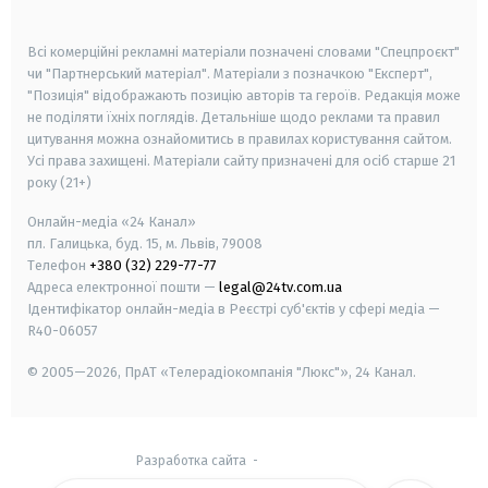
smart tv
samsung smart tv
Всі комерційні рекламні матеріали позначені словами "Спецпроєкт"
чи "Партнерський матеріал". Матеріали з позначкою "Експерт",
"Позиція" відображають позицію авторів та героїв. Редакція може
не поділяти їхніх поглядів. Детальніше щодо реклами та правил
цитування можна ознайомитись в правилах користування сайтом.
Усі права захищені.
Матеріали сайту призначені для осіб старше
21
року (21+)
Онлайн-медіа «24 Канал»
пл. Галицька, буд. 15, м. Львів, 79008
Телефон
+380 (32) 229-77-77
Адреса електронної пошти —
legal@24tv.com.ua
Ідентифікатор онлайн-медіа в Реєстрі суб'єктів у сфері медіа —
R40-06057
© 2005—2026,
ПрАТ «Телерадіокомпанія "Люкс"», 24 Канал.
Разработка сайта
-